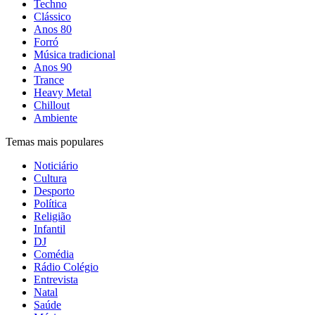
Techno
Clássico
Anos 80
Forró
Música tradicional
Anos 90
Trance
Heavy Metal
Chillout
Ambiente
Temas mais populares
Noticiário
Cultura
Desporto
Política
Religião
Infantil
DJ
Comédia
Rádio Colégio
Entrevista
Natal
Saúde