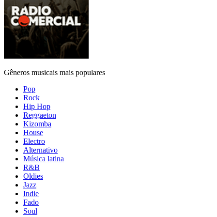
Gêneros musicais mais populares
Pop
Rock
Hip Hop
Reggaeton
Kizomba
House
Electro
Alternativo
Música latina
R&B
Oldies
Jazz
Indie
Fado
Soul