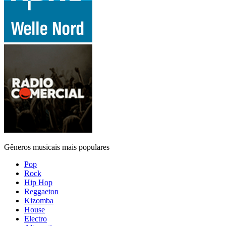
Gêneros musicais mais populares
Pop
Rock
Hip Hop
Reggaeton
Kizomba
House
Electro