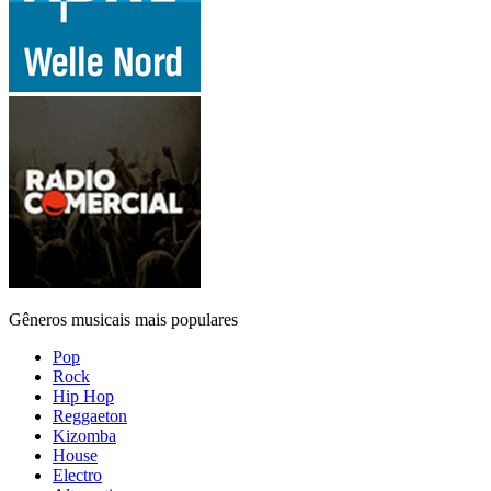
Gêneros musicais mais populares
Pop
Rock
Hip Hop
Reggaeton
Kizomba
House
Electro