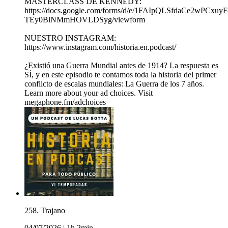
MASTERCLASS DE KENNEDY:
https://docs.google.com/forms/d/e/1FAIpQLSfdaCe2wPC
TEy0BlNMmHOVLDSyg/viewform
NUESTRO INSTAGRAM:
https://www.instagram.com/historia.en.podcast/
¿Existió una Guerra Mundial antes de 1914? La respuesta es
SÍ, y en este episodio te contamos toda la historia del primer
conflicto de escalas mundiales: La Guerra de los 7 años.
Learn more about your ad choices. Visit
megaphone.fm/adchoices
258. Trajano
04/07/2026
|
1h 2min