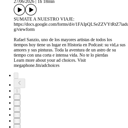
27/06/2026
|
1h 18min
SUMATE A NUESTRO VIAJE:
https://docs.google.com/forms/d/e/1FAIpQLSeZZVYtRtZ
g/viewform
Rafael Sanzio, uno de los mayores artistas de todos los
tiempos hoy tiene us lugar en Historia en Podcast: su vid,a sus
amores y sus pinturas. Toda la aventura de un astro de su
tiempo con una corta e intensa vida. No te lo pierdas
Learn more about your ad choices. Visit
megaphone.fm/adchoices
1
2
3
4
5
6
7