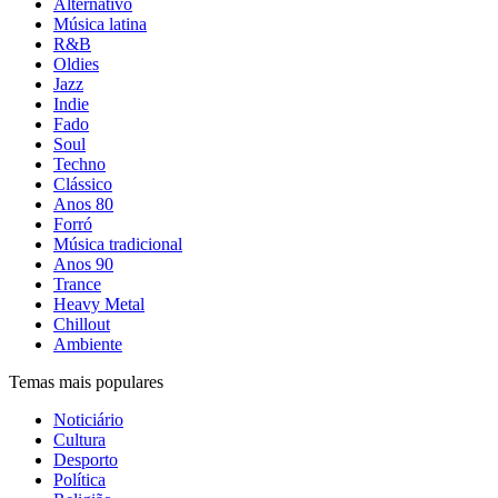
Alternativo
Música latina
R&B
Oldies
Jazz
Indie
Fado
Soul
Techno
Clássico
Anos 80
Forró
Música tradicional
Anos 90
Trance
Heavy Metal
Chillout
Ambiente
Temas mais populares
Noticiário
Cultura
Desporto
Política