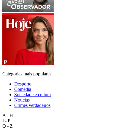
Categorias mais populares
Desporto
Comédia
Sociedade e cultura
Notícias
Crimes verdadeiros
A - H
I - P
Q - Z