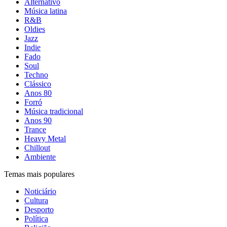
Alternativo
Música latina
R&B
Oldies
Jazz
Indie
Fado
Soul
Techno
Clássico
Anos 80
Forró
Música tradicional
Anos 90
Trance
Heavy Metal
Chillout
Ambiente
Temas mais populares
Noticiário
Cultura
Desporto
Política