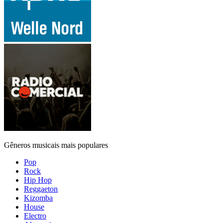
Gêneros musicais mais populares
Pop
Rock
Hip Hop
Reggaeton
Kizomba
House
Electro