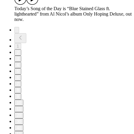
Today’s Song of the Day is “Blue Stained Glass ft.
lighthearted” from Al Nicol’s album Only Hoping Deluxe, out
now.
1
2
3
4
5
6
7
8
9
10
11
20
30
40