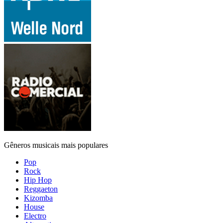
Gêneros musicais mais populares
Pop
Rock
Hip Hop
Reggaeton
Kizomba
House
Electro