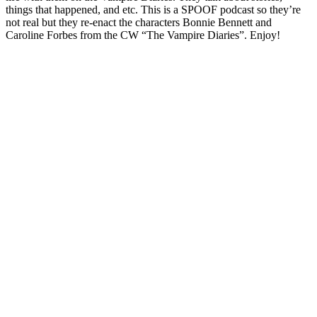
things that happened, and etc. This is a SPOOF podcast so they’re
not real but they re-enact the characters Bonnie Bennett and
Caroline Forbes from the CW “The Vampire Diaries”. Enjoy!
Sítio Web de podcast