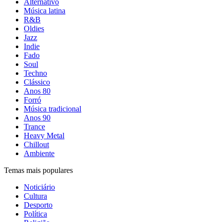
Alternativo
Música latina
R&B
Oldies
Jazz
Indie
Fado
Soul
Techno
Clássico
Anos 80
Forró
Música tradicional
Anos 90
Trance
Heavy Metal
Chillout
Ambiente
Temas mais populares
Noticiário
Cultura
Desporto
Política