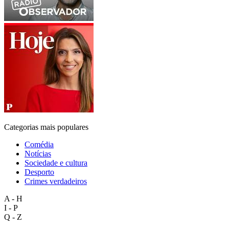
Categorias mais populares
Comédia
Notícias
Sociedade e cultura
Desporto
Crimes verdadeiros
A - H
I - P
Q - Z