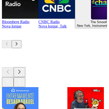
Bloomberg Radio
CNBC Radio
The Smooth 
New York, Instrumenta
Nova Iorque
Nova Iorque, Talk
Podcasts de
topo
Podcasts de
topo
Podcasts de
topo