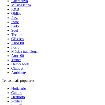
Alternativo
Música latina
R&B
Oldies
Jazz
Indie
Fado
Soul
Techno
Clássico
Anos 80
Forró
Música tradicional
Anos 90
Trance
Heavy Metal
Chillout
Ambiente
Temas mais populares
Noticiário
Cultura
Desporto
Política