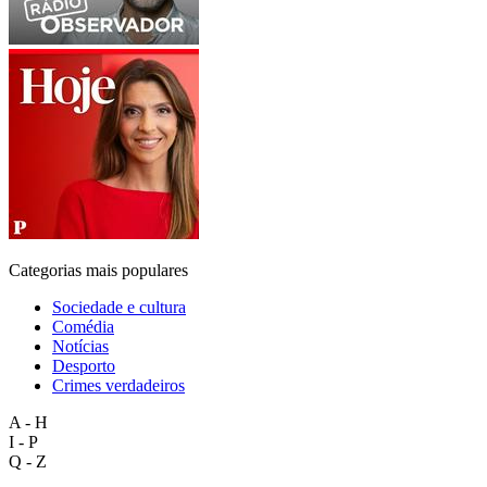
Categorias mais populares
Sociedade e cultura
Comédia
Notícias
Desporto
Crimes verdadeiros
A - H
I - P
Q - Z