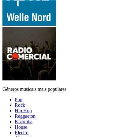
Gêneros musicais mais populares
Pop
Rock
Hip Hop
Reggaeton
Kizomba
House
Electro