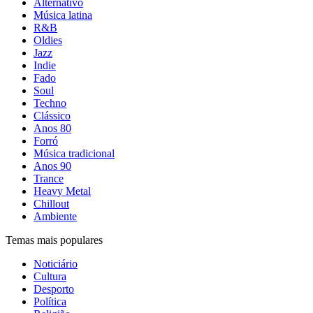
Alternativo
Música latina
R&B
Oldies
Jazz
Indie
Fado
Soul
Techno
Clássico
Anos 80
Forró
Música tradicional
Anos 90
Trance
Heavy Metal
Chillout
Ambiente
Temas mais populares
Noticiário
Cultura
Desporto
Política