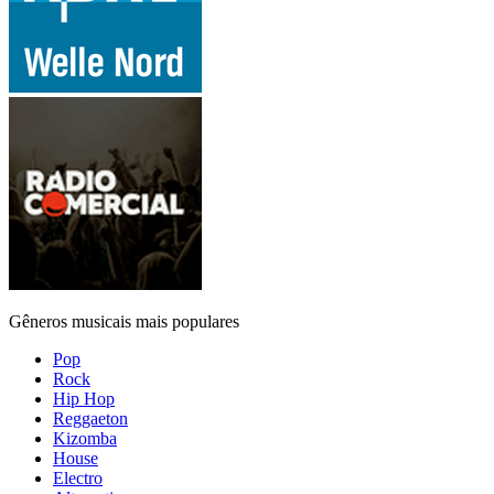
Gêneros musicais mais populares
Pop
Rock
Hip Hop
Reggaeton
Kizomba
House
Electro