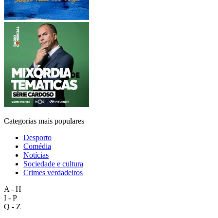
Categorias mais populares
Desporto
Comédia
Notícias
Sociedade e cultura
Crimes verdadeiros
A - H
I - P
Q - Z