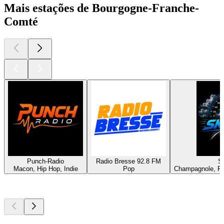
Mais estações de Bourgogne-Franche-
Comté
Punch-Radio
Radio Bresse 92.8 FM
S
Macon, Hip Hop, Indie
Pop
Champagnole, R&
Podcasts de
topo
Podcasts de
topo