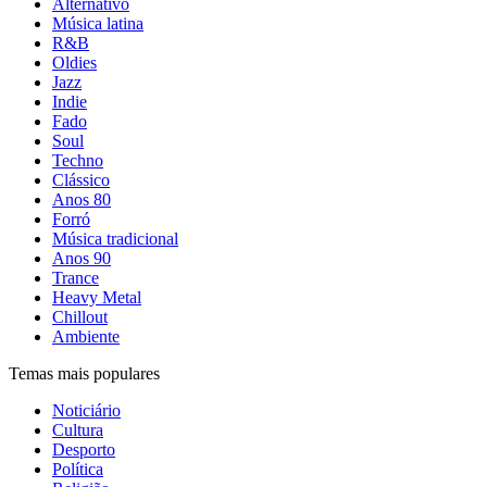
Alternativo
Música latina
R&B
Oldies
Jazz
Indie
Fado
Soul
Techno
Clássico
Anos 80
Forró
Música tradicional
Anos 90
Trance
Heavy Metal
Chillout
Ambiente
Temas mais populares
Noticiário
Cultura
Desporto
Política