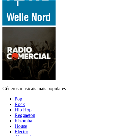
Gêneros musicais mais populares
Pop
Rock
Hip Hop
Reggaeton
Kizomba
House
Electro