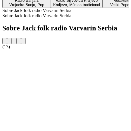
Radio Banja 2
Radio Sljivovica Kraljevo
Resavski 
Vrnjacka Banja, Pop
Kraljevo, Música tradicional
Veliki Popov
Sobre Jack folk radio Varvarin Serbia
Sobre Jack folk radio Varvarin Serbia
Sobre Jack folk radio Varvarin Serbia
(13)
Website da estação