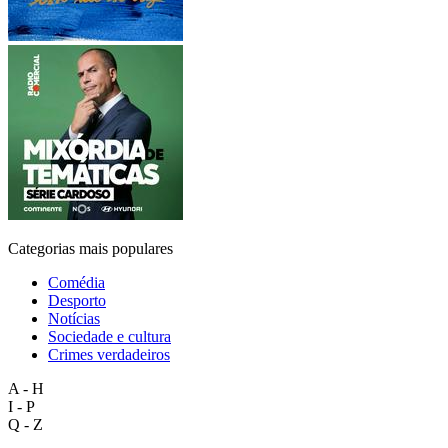
Categorias mais populares
Comédia
Desporto
Notícias
Sociedade e cultura
Crimes verdadeiros
A - H
I - P
Q - Z