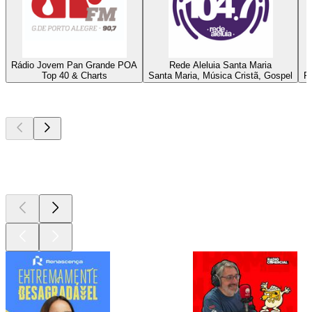
Rádio Jovem Pan Grande POA
Rede Aleluia Santa Maria
Top 40 & Charts
Santa Maria, Música Cristã, Gospel
P
Podcasts de
topo
Podcasts de
topo
Podcasts de
topo