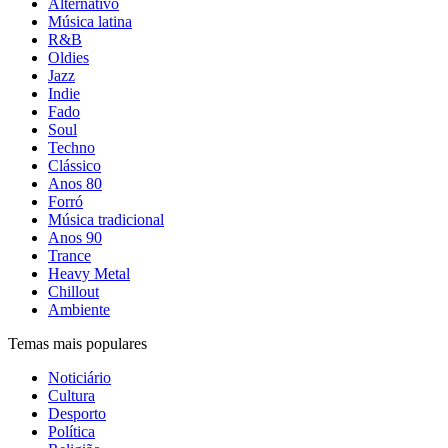
Alternativo
Música latina
R&B
Oldies
Jazz
Indie
Fado
Soul
Techno
Clássico
Anos 80
Forró
Música tradicional
Anos 90
Trance
Heavy Metal
Chillout
Ambiente
Temas mais populares
Noticiário
Cultura
Desporto
Política