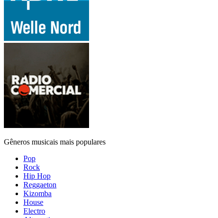
Gêneros musicais mais populares
Pop
Rock
Hip Hop
Reggaeton
Kizomba
House
Electro