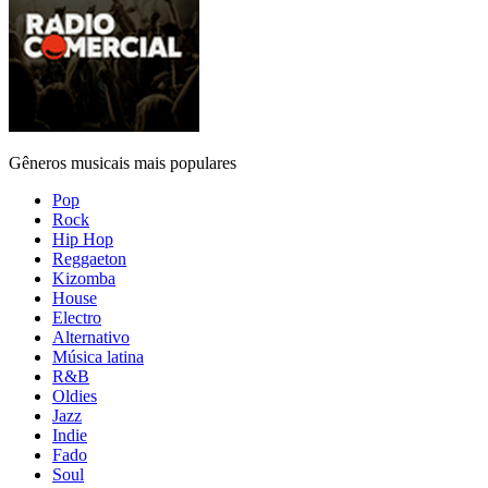
Gêneros musicais mais populares
Pop
Rock
Hip Hop
Reggaeton
Kizomba
House
Electro
Alternativo
Música latina
R&B
Oldies
Jazz
Indie
Fado
Soul