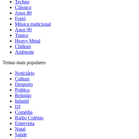
Techno
Clássico
Anos 80
Forró
Música tradicional
Anos 90
Trance
Heavy Metal
Chillout
Ambiente
Temas mais populares
Noticiário
Cultura
Desporto
Política
Religião
Infantil
DJ
Comédia
Rádio Colégio
Entrevista
Natal
Saúde