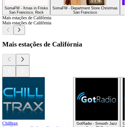
SomaFM - Xmas in Frisko
SomaFM - Department Store Christmas
S
San Francisco, Rock
San Francisco
S
Mais estações de Califórnia
Mais estações de Califórnia
Mais estações de Califórnia
Chilltrax
GotRadio - Smooth Jazz
Go