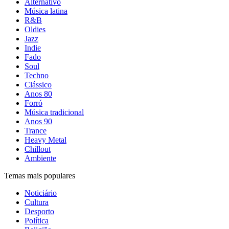
Alternativo
Música latina
R&B
Oldies
Jazz
Indie
Fado
Soul
Techno
Clássico
Anos 80
Forró
Música tradicional
Anos 90
Trance
Heavy Metal
Chillout
Ambiente
Temas mais populares
Noticiário
Cultura
Desporto
Política