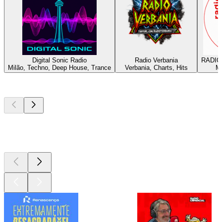
Digital Sonic Radio
Radio Verbania
RADIO
Milão, Techno, Deep House, Trance
Verbania, Charts, Hits
Mi
Podcasts de
topo
Podcasts de
topo
Podcasts de
topo