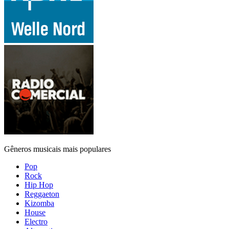
Gêneros musicais mais populares
Pop
Rock
Hip Hop
Reggaeton
Kizomba
House
Electro