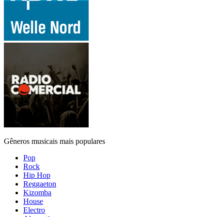
Gêneros musicais mais populares
Pop
Rock
Hip Hop
Reggaeton
Kizomba
House
Electro