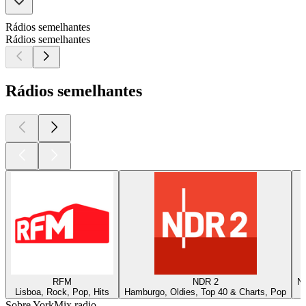
Rádios semelhantes
Rádios semelhantes
Rádios semelhantes
RFM
NDR 2
ND
Lisboa, Rock, Pop, Hits
Hamburgo, Oldies, Top 40 & Charts, Pop
Sobre YorkMix radio