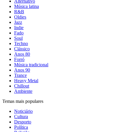
Alternativo
Música latina
R&B
Oldies
Jazz
Indie
Fado
Soul
Techno
Clássico
Anos 80
Forró
Música tradicional
Anos 90
Trance
Heavy Metal
Chillout
Ambiente
Temas mais populares
Noticiário
Cultura
Desporto
Política