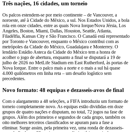
Três nações, 16 cidades, um torneio
Os palcos estendem-se por meio continente – de Vancouver, a
noroeste, até à Cidade do México, a sul. Nos Estados Unidos, a bola
rola em onze cidades, entre as quais Nova Iorque/Nova Jérsia, Los
Angeles, Boston, Miami, Dallas, Houston, Seattle, Atlanta,
Filadélfia, Kansas City e São Francisco. O Canadá está representado
por Toronto e Vancouver, enquanto o México contribui com as
metrópoles da Cidade do México, Guadalajara e Monterrey. O
lendário Estádio Asteca da Cidade do México tem a honra de
acolher o jogo de abertura, enquanto a final se disputará a 19 de
julho de 2026 no MetLife Stadium em East Rutherford, às portas de
Nova Iorque. Entre o palco mais a norte e o mais a sul há quase
4.000 quilómetros em linha reta – um desafio logístico sem
precedentes.
Novo formato: 48 equipas e dezasseis-avos de final
Com o alargamento a 48 seleções, a FIFA introduziu um formato de
torneio completamente novo. As equipas estão divididas em doze
grupos de quatro nações e disputam, no total, 72 jogos na fase de
grupos. Além dos primeiros e segundos de cada grupo, também os
oito melhores terceiros classificados se apuram para a fase a
eliminar. Surge assim, pela primeira vez, uma ronda de dezasseis-