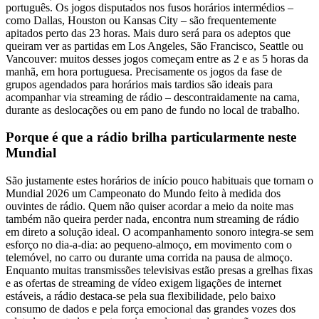
português. Os jogos disputados nos fusos horários intermédios –
como Dallas, Houston ou Kansas City – são frequentemente
apitados perto das 23 horas. Mais duro será para os adeptos que
queiram ver as partidas em Los Angeles, São Francisco, Seattle ou
Vancouver: muitos desses jogos começam entre as 2 e as 5 horas da
manhã, em hora portuguesa. Precisamente os jogos da fase de
grupos agendados para horários mais tardios são ideais para
acompanhar via streaming de rádio – descontraidamente na cama,
durante as deslocações ou em pano de fundo no local de trabalho.
Porque é que a rádio brilha particularmente neste
Mundial
São justamente estes horários de início pouco habituais que tornam o
Mundial 2026 um Campeonato do Mundo feito à medida dos
ouvintes de rádio. Quem não quiser acordar a meio da noite mas
também não queira perder nada, encontra num streaming de rádio
em direto a solução ideal. O acompanhamento sonoro integra-se sem
esforço no dia-a-dia: ao pequeno-almoço, em movimento com o
telemóvel, no carro ou durante uma corrida na pausa de almoço.
Enquanto muitas transmissões televisivas estão presas a grelhas fixas
e as ofertas de streaming de vídeo exigem ligações de internet
estáveis, a rádio destaca-se pela sua flexibilidade, pelo baixo
consumo de dados e pela força emocional das grandes vozes dos