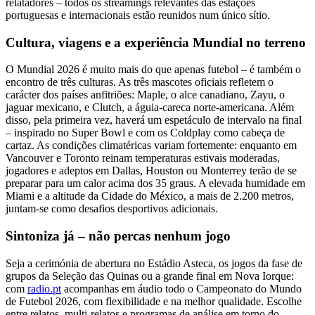
relatadores – todos os streamings relevantes das estações
portuguesas e internacionais estão reunidos num único sítio.
Cultura, viagens e a experiência Mundial no terreno
O Mundial 2026 é muito mais do que apenas futebol – é também o
encontro de três culturas. As três mascotes oficiais refletem o
carácter dos países anfitriões: Maple, o alce canadiano, Zayu, o
jaguar mexicano, e Clutch, a águia-careca norte-americana. Além
disso, pela primeira vez, haverá um espetáculo de intervalo na final
– inspirado no Super Bowl e com os Coldplay como cabeça de
cartaz. As condições climatéricas variam fortemente: enquanto em
Vancouver e Toronto reinam temperaturas estivais moderadas,
jogadores e adeptos em Dallas, Houston ou Monterrey terão de se
preparar para um calor acima dos 35 graus. A elevada humidade em
Miami e a altitude da Cidade do México, a mais de 2.200 metros,
juntam-se como desafios desportivos adicionais.
Sintoniza já – não percas nenhum jogo
Seja a cerimónia de abertura no Estádio Asteca, os jogos da fase de
grupos da Seleção das Quinas ou a grande final em Nova Iorque:
com
radio.pt
acompanhas em áudio todo o Campeonato do Mundo
de Futebol 2026, com flexibilidade e na melhor qualidade. Escolhe
entre relatos, multi-relatos e programas de análise em torno do