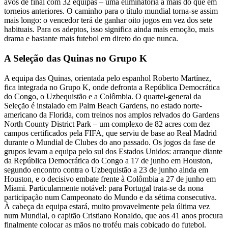
avos de final com 32 equipas – uma eliminatória a mais do que em
torneios anteriores. O caminho para o título mundial torna-se assim
mais longo: o vencedor terá de ganhar oito jogos em vez dos sete
habituais. Para os adeptos, isso significa ainda mais emoção, mais
drama e bastante mais futebol em direto do que nunca.
A Seleção das Quinas no Grupo K
A equipa das Quinas, orientada pelo espanhol Roberto Martínez,
fica integrada no Grupo K, onde defronta a República Democrática
do Congo, o Uzbequistão e a Colômbia. O quartel-general da
Seleção é instalado em Palm Beach Gardens, no estado norte-
americano da Florida, com treinos nos amplos relvados do Gardens
North County District Park – um complexo de 82 acres com dez
campos certificados pela FIFA, que serviu de base ao Real Madrid
durante o Mundial de Clubes do ano passado. Os jogos da fase de
grupos levam a equipa pelo sul dos Estados Unidos: arranque diante
da República Democrática do Congo a 17 de junho em Houston,
segundo encontro contra o Uzbequistão a 23 de junho ainda em
Houston, e o decisivo embate frente à Colômbia a 27 de junho em
Miami. Particularmente notável: para Portugal trata-se da nona
participação num Campeonato do Mundo e da sétima consecutiva.
À cabeça da equipa estará, muito provavelmente pela última vez
num Mundial, o capitão Cristiano Ronaldo, que aos 41 anos procura
finalmente colocar as mãos no troféu mais cobiçado do futebol.