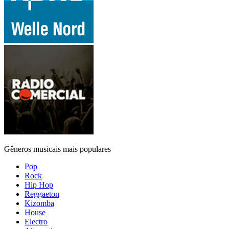
Gêneros musicais mais populares
Pop
Rock
Hip Hop
Reggaeton
Kizomba
House
Electro