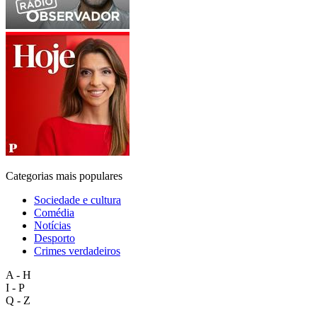
Categorias mais populares
Sociedade e cultura
Comédia
Notícias
Desporto
Crimes verdadeiros
A - H
I - P
Q - Z