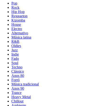
Pop
Rock
Hip Hop
Reggaeton
Kizomba
House
Electro
Alternativo
Música latina
R&B
Oldies
Jazz
Indie
Fado
Soul
Techno
Clássico
Anos 80
Forró
Música tradicional
Anos 90
Trance
Heavy Metal
Chillout
Ambiente