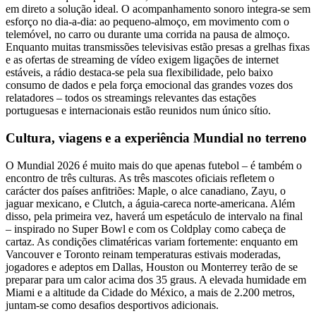
em direto a solução ideal. O acompanhamento sonoro integra-se sem
esforço no dia-a-dia: ao pequeno-almoço, em movimento com o
telemóvel, no carro ou durante uma corrida na pausa de almoço.
Enquanto muitas transmissões televisivas estão presas a grelhas fixas
e as ofertas de streaming de vídeo exigem ligações de internet
estáveis, a rádio destaca-se pela sua flexibilidade, pelo baixo
consumo de dados e pela força emocional das grandes vozes dos
relatadores – todos os streamings relevantes das estações
portuguesas e internacionais estão reunidos num único sítio.
Cultura, viagens e a experiência Mundial no terreno
O Mundial 2026 é muito mais do que apenas futebol – é também o
encontro de três culturas. As três mascotes oficiais refletem o
carácter dos países anfitriões: Maple, o alce canadiano, Zayu, o
jaguar mexicano, e Clutch, a águia-careca norte-americana. Além
disso, pela primeira vez, haverá um espetáculo de intervalo na final
– inspirado no Super Bowl e com os Coldplay como cabeça de
cartaz. As condições climatéricas variam fortemente: enquanto em
Vancouver e Toronto reinam temperaturas estivais moderadas,
jogadores e adeptos em Dallas, Houston ou Monterrey terão de se
preparar para um calor acima dos 35 graus. A elevada humidade em
Miami e a altitude da Cidade do México, a mais de 2.200 metros,
juntam-se como desafios desportivos adicionais.