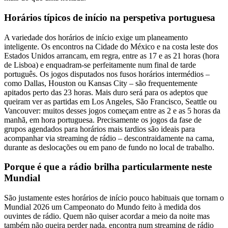
Horários típicos de início na perspetiva portuguesa
A variedade dos horários de início exige um planeamento
inteligente. Os encontros na Cidade do México e na costa leste dos
Estados Unidos arrancam, em regra, entre as 17 e as 21 horas (hora
de Lisboa) e enquadram-se perfeitamente num final de tarde
português. Os jogos disputados nos fusos horários intermédios –
como Dallas, Houston ou Kansas City – são frequentemente
apitados perto das 23 horas. Mais duro será para os adeptos que
queiram ver as partidas em Los Angeles, São Francisco, Seattle ou
Vancouver: muitos desses jogos começam entre as 2 e as 5 horas da
manhã, em hora portuguesa. Precisamente os jogos da fase de
grupos agendados para horários mais tardios são ideais para
acompanhar via streaming de rádio – descontraidamente na cama,
durante as deslocações ou em pano de fundo no local de trabalho.
Porque é que a rádio brilha particularmente neste
Mundial
São justamente estes horários de início pouco habituais que tornam o
Mundial 2026 um Campeonato do Mundo feito à medida dos
ouvintes de rádio. Quem não quiser acordar a meio da noite mas
também não queira perder nada, encontra num streaming de rádio