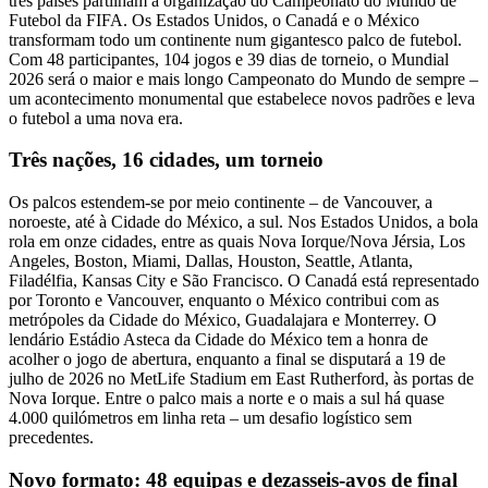
três países partilham a organização do Campeonato do Mundo de
Futebol da FIFA. Os Estados Unidos, o Canadá e o México
transformam todo um continente num gigantesco palco de futebol.
Com 48 participantes, 104 jogos e 39 dias de torneio, o Mundial
2026 será o maior e mais longo Campeonato do Mundo de sempre –
um acontecimento monumental que estabelece novos padrões e leva
o futebol a uma nova era.
Três nações, 16 cidades, um torneio
Os palcos estendem-se por meio continente – de Vancouver, a
noroeste, até à Cidade do México, a sul. Nos Estados Unidos, a bola
rola em onze cidades, entre as quais Nova Iorque/Nova Jérsia, Los
Angeles, Boston, Miami, Dallas, Houston, Seattle, Atlanta,
Filadélfia, Kansas City e São Francisco. O Canadá está representado
por Toronto e Vancouver, enquanto o México contribui com as
metrópoles da Cidade do México, Guadalajara e Monterrey. O
lendário Estádio Asteca da Cidade do México tem a honra de
acolher o jogo de abertura, enquanto a final se disputará a 19 de
julho de 2026 no MetLife Stadium em East Rutherford, às portas de
Nova Iorque. Entre o palco mais a norte e o mais a sul há quase
4.000 quilómetros em linha reta – um desafio logístico sem
precedentes.
Novo formato: 48 equipas e dezasseis-avos de final