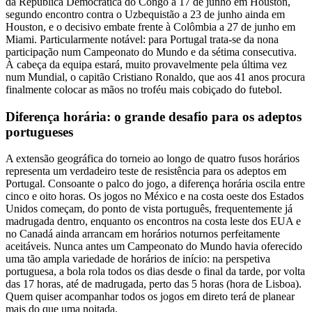
da República Democrática do Congo a 17 de junho em Houston,
segundo encontro contra o Uzbequistão a 23 de junho ainda em
Houston, e o decisivo embate frente à Colômbia a 27 de junho em
Miami. Particularmente notável: para Portugal trata-se da nona
participação num Campeonato do Mundo e da sétima consecutiva.
À cabeça da equipa estará, muito provavelmente pela última vez
num Mundial, o capitão Cristiano Ronaldo, que aos 41 anos procura
finalmente colocar as mãos no troféu mais cobiçado do futebol.
Diferença horária: o grande desafio para os adeptos
portugueses
A extensão geográfica do torneio ao longo de quatro fusos horários
representa um verdadeiro teste de resistência para os adeptos em
Portugal. Consoante o palco do jogo, a diferença horária oscila entre
cinco e oito horas. Os jogos no México e na costa oeste dos Estados
Unidos começam, do ponto de vista português, frequentemente já
madrugada dentro, enquanto os encontros na costa leste dos EUA e
no Canadá ainda arrancam em horários noturnos perfeitamente
aceitáveis. Nunca antes um Campeonato do Mundo havia oferecido
uma tão ampla variedade de horários de início: na perspetiva
portuguesa, a bola rola todos os dias desde o final da tarde, por volta
das 17 horas, até de madrugada, perto das 5 horas (hora de Lisboa).
Quem quiser acompanhar todos os jogos em direto terá de planear
mais do que uma noitada.