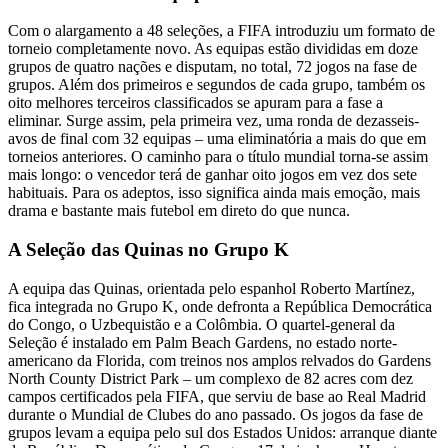
Com o alargamento a 48 seleções, a FIFA introduziu um formato de
torneio completamente novo. As equipas estão divididas em doze
grupos de quatro nações e disputam, no total, 72 jogos na fase de
grupos. Além dos primeiros e segundos de cada grupo, também os
oito melhores terceiros classificados se apuram para a fase a
eliminar. Surge assim, pela primeira vez, uma ronda de dezasseis-
avos de final com 32 equipas – uma eliminatória a mais do que em
torneios anteriores. O caminho para o título mundial torna-se assim
mais longo: o vencedor terá de ganhar oito jogos em vez dos sete
habituais. Para os adeptos, isso significa ainda mais emoção, mais
drama e bastante mais futebol em direto do que nunca.
A Seleção das Quinas no Grupo K
A equipa das Quinas, orientada pelo espanhol Roberto Martínez,
fica integrada no Grupo K, onde defronta a República Democrática
do Congo, o Uzbequistão e a Colômbia. O quartel-general da
Seleção é instalado em Palm Beach Gardens, no estado norte-
americano da Florida, com treinos nos amplos relvados do Gardens
North County District Park – um complexo de 82 acres com dez
campos certificados pela FIFA, que serviu de base ao Real Madrid
durante o Mundial de Clubes do ano passado. Os jogos da fase de
grupos levam a equipa pelo sul dos Estados Unidos: arranque diante