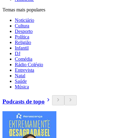
Temas mais populares
Noticiário
Cultura
Desporto
Política
Religião
Infantil
DJ
Comédia
Rádio Colégio
Entrevista
Natal
Saúde
Música
Podcasts de topo