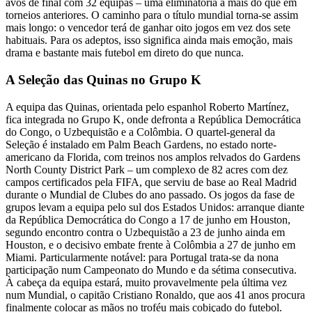
avos de final com 32 equipas – uma eliminatória a mais do que em
torneios anteriores. O caminho para o título mundial torna-se assim
mais longo: o vencedor terá de ganhar oito jogos em vez dos sete
habituais. Para os adeptos, isso significa ainda mais emoção, mais
drama e bastante mais futebol em direto do que nunca.
A Seleção das Quinas no Grupo K
A equipa das Quinas, orientada pelo espanhol Roberto Martínez,
fica integrada no Grupo K, onde defronta a República Democrática
do Congo, o Uzbequistão e a Colômbia. O quartel-general da
Seleção é instalado em Palm Beach Gardens, no estado norte-
americano da Florida, com treinos nos amplos relvados do Gardens
North County District Park – um complexo de 82 acres com dez
campos certificados pela FIFA, que serviu de base ao Real Madrid
durante o Mundial de Clubes do ano passado. Os jogos da fase de
grupos levam a equipa pelo sul dos Estados Unidos: arranque diante
da República Democrática do Congo a 17 de junho em Houston,
segundo encontro contra o Uzbequistão a 23 de junho ainda em
Houston, e o decisivo embate frente à Colômbia a 27 de junho em
Miami. Particularmente notável: para Portugal trata-se da nona
participação num Campeonato do Mundo e da sétima consecutiva.
À cabeça da equipa estará, muito provavelmente pela última vez
num Mundial, o capitão Cristiano Ronaldo, que aos 41 anos procura
finalmente colocar as mãos no troféu mais cobiçado do futebol.