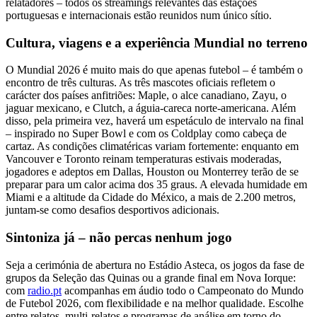
relatadores – todos os streamings relevantes das estações
portuguesas e internacionais estão reunidos num único sítio.
Cultura, viagens e a experiência Mundial no terreno
O Mundial 2026 é muito mais do que apenas futebol – é também o
encontro de três culturas. As três mascotes oficiais refletem o
carácter dos países anfitriões: Maple, o alce canadiano, Zayu, o
jaguar mexicano, e Clutch, a águia-careca norte-americana. Além
disso, pela primeira vez, haverá um espetáculo de intervalo na final
– inspirado no Super Bowl e com os Coldplay como cabeça de
cartaz. As condições climatéricas variam fortemente: enquanto em
Vancouver e Toronto reinam temperaturas estivais moderadas,
jogadores e adeptos em Dallas, Houston ou Monterrey terão de se
preparar para um calor acima dos 35 graus. A elevada humidade em
Miami e a altitude da Cidade do México, a mais de 2.200 metros,
juntam-se como desafios desportivos adicionais.
Sintoniza já – não percas nenhum jogo
Seja a cerimónia de abertura no Estádio Asteca, os jogos da fase de
grupos da Seleção das Quinas ou a grande final em Nova Iorque:
com
radio.pt
acompanhas em áudio todo o Campeonato do Mundo
de Futebol 2026, com flexibilidade e na melhor qualidade. Escolhe
entre relatos, multi-relatos e programas de análise em torno do