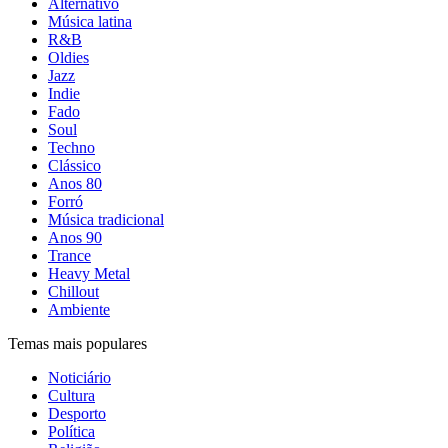
Alternativo
Música latina
R&B
Oldies
Jazz
Indie
Fado
Soul
Techno
Clássico
Anos 80
Forró
Música tradicional
Anos 90
Trance
Heavy Metal
Chillout
Ambiente
Temas mais populares
Noticiário
Cultura
Desporto
Política