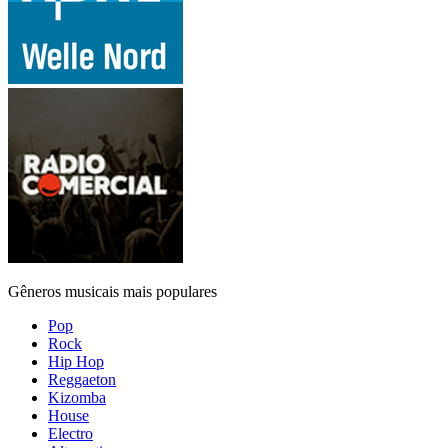
Gêneros musicais mais populares
Pop
Rock
Hip Hop
Reggaeton
Kizomba
House
Electro