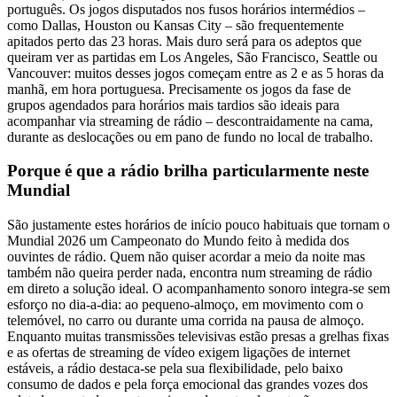
português. Os jogos disputados nos fusos horários intermédios –
como Dallas, Houston ou Kansas City – são frequentemente
apitados perto das 23 horas. Mais duro será para os adeptos que
queiram ver as partidas em Los Angeles, São Francisco, Seattle ou
Vancouver: muitos desses jogos começam entre as 2 e as 5 horas da
manhã, em hora portuguesa. Precisamente os jogos da fase de
grupos agendados para horários mais tardios são ideais para
acompanhar via streaming de rádio – descontraidamente na cama,
durante as deslocações ou em pano de fundo no local de trabalho.
Porque é que a rádio brilha particularmente neste
Mundial
São justamente estes horários de início pouco habituais que tornam o
Mundial 2026 um Campeonato do Mundo feito à medida dos
ouvintes de rádio. Quem não quiser acordar a meio da noite mas
também não queira perder nada, encontra num streaming de rádio
em direto a solução ideal. O acompanhamento sonoro integra-se sem
esforço no dia-a-dia: ao pequeno-almoço, em movimento com o
telemóvel, no carro ou durante uma corrida na pausa de almoço.
Enquanto muitas transmissões televisivas estão presas a grelhas fixas
e as ofertas de streaming de vídeo exigem ligações de internet
estáveis, a rádio destaca-se pela sua flexibilidade, pelo baixo
consumo de dados e pela força emocional das grandes vozes dos