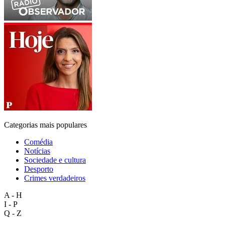
Categorias mais populares
Comédia
Notícias
Sociedade e cultura
Desporto
Crimes verdadeiros
A - H
I - P
Q - Z