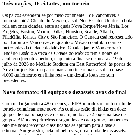
Três nações, 16 cidades, um torneio
Os palcos estendem-se por meio continente – de Vancouver, a
noroeste, até à Cidade do México, a sul. Nos Estados Unidos, a bola
rola em onze cidades, entre as quais Nova Iorque/Nova Jérsia, Los
Angeles, Boston, Miami, Dallas, Houston, Seattle, Atlanta,
Filadélfia, Kansas City e São Francisco. O Canadá está representado
por Toronto e Vancouver, enquanto o México contribui com as
metrópoles da Cidade do México, Guadalajara e Monterrey. O
lendário Estádio Asteca da Cidade do México tem a honra de
acolher o jogo de abertura, enquanto a final se disputará a 19 de
julho de 2026 no MetLife Stadium em East Rutherford, às portas de
Nova Iorque. Entre o palco mais a norte e o mais a sul há quase
4.000 quilómetros em linha reta – um desafio logístico sem
precedentes.
Novo formato: 48 equipas e dezasseis-avos de final
Com o alargamento a 48 seleções, a FIFA introduziu um formato de
torneio completamente novo. As equipas estão divididas em doze
grupos de quatro nações e disputam, no total, 72 jogos na fase de
grupos. Além dos primeiros e segundos de cada grupo, também os
oito melhores terceiros classificados se apuram para a fase a
eliminar. Surge assim, pela primeira vez, uma ronda de dezasseis-