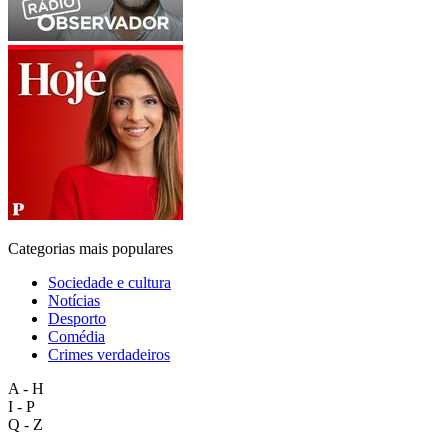
Categorias mais populares
Sociedade e cultura
Notícias
Desporto
Comédia
Crimes verdadeiros
A - H
I - P
Q - Z