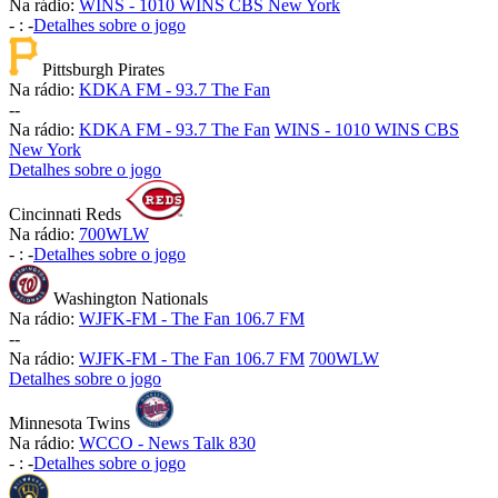
Na rádio:
WINS - 1010 WINS CBS New York
-
:
-
Detalhes sobre o jogo
Pittsburgh Pirates
Na rádio:
KDKA FM - 93.7 The Fan
-
-
Na rádio:
KDKA FM - 93.7 The Fan
WINS - 1010 WINS CBS
New York
Detalhes sobre o jogo
Cincinnati Reds
Na rádio:
700WLW
-
:
-
Detalhes sobre o jogo
Washington Nationals
Na rádio:
WJFK-FM - The Fan 106.7 FM
-
-
Na rádio:
WJFK-FM - The Fan 106.7 FM
700WLW
Detalhes sobre o jogo
Minnesota Twins
Na rádio:
WCCO - News Talk 830
-
:
-
Detalhes sobre o jogo