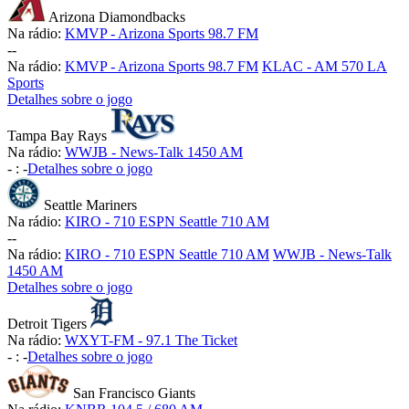
Arizona Diamondbacks
Na rádio:
KMVP - Arizona Sports 98.7 FM
-
-
Na rádio:
KMVP - Arizona Sports 98.7 FM
KLAC - AM 570 LA
Sports
Detalhes sobre o jogo
Tampa Bay Rays
Na rádio:
WWJB - News-Talk 1450 AM
-
:
-
Detalhes sobre o jogo
Seattle Mariners
Na rádio:
KIRO - 710 ESPN Seattle 710 AM
-
-
Na rádio:
KIRO - 710 ESPN Seattle 710 AM
WWJB - News-Talk
1450 AM
Detalhes sobre o jogo
Detroit Tigers
Na rádio:
WXYT-FM - 97.1 The Ticket
-
:
-
Detalhes sobre o jogo
San Francisco Giants