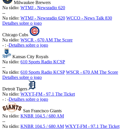
Milwaukee Brewers
Na rádio:
WTMJ - Newsradio 620
-
-
Na rádio:
WTMJ - Newsradio 620
WCCO - News Talk 830
Detalhes sobre o jogo
Chicago Cubs
Na rádio:
WSCR - 670 AM The Score
-
:
-
Detalhes sobre o jogo
Kansas City Royals
Na rádio:
610 Sports Radio KCSP
-
-
Na rádio:
610 Sports Radio KCSP
WSCR - 670 AM The Score
Detalhes sobre o jogo
Detroit Tigers
Na rádio:
WXYT-FM - 97.1 The Ticket
-
:
-
Detalhes sobre o jogo
San Francisco Giants
Na rádio:
KNBR 104.5 / 680 AM
-
-
Na rádio:
KNBR 104.5 / 680 AM
WXYT-FM - 97.1 The Ticket