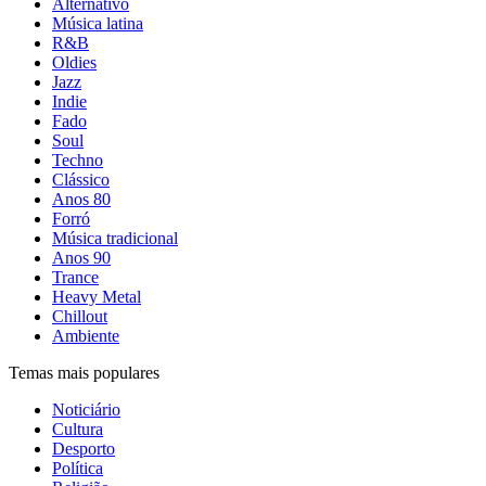
Alternativo
Música latina
R&B
Oldies
Jazz
Indie
Fado
Soul
Techno
Clássico
Anos 80
Forró
Música tradicional
Anos 90
Trance
Heavy Metal
Chillout
Ambiente
Temas mais populares
Noticiário
Cultura
Desporto
Política