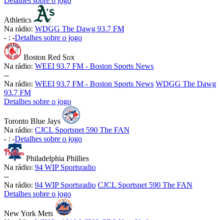
Detalhes sobre o jogo
Athletics
Na rádio:
WDGG The Dawg 93.7 FM
-
:
-
Detalhes sobre o jogo
Boston Red Sox
Na rádio:
WEEI 93.7 FM - Boston Sports News
-
-
Na rádio:
WEEI 93.7 FM - Boston Sports News
WDGG The Dawg
93.7 FM
Detalhes sobre o jogo
Toronto Blue Jays
Na rádio:
CJCL Sportsnet 590 The FAN
-
:
-
Detalhes sobre o jogo
Philadelphia Phillies
Na rádio:
94 WIP Sportsradio
-
-
Na rádio:
94 WIP Sportsradio
CJCL Sportsnet 590 The FAN
Detalhes sobre o jogo
New York Mets