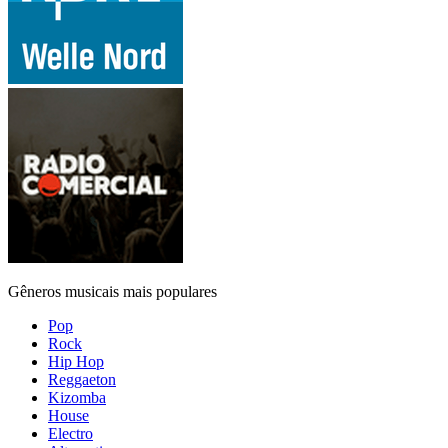
Gêneros musicais mais populares
Pop
Rock
Hip Hop
Reggaeton
Kizomba
House
Electro