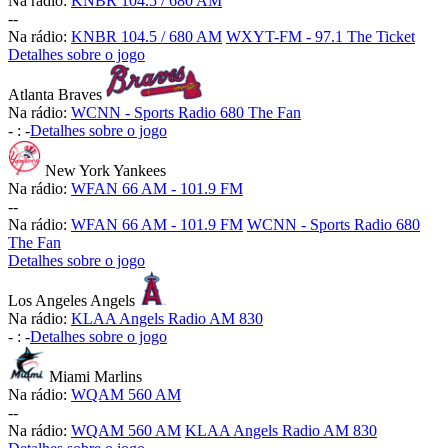
Na rádio:
KNBR 104.5 / 680 AM
-
-
Na rádio:
KNBR 104.5 / 680 AM
WXYT-FM - 97.1 The Ticket
Detalhes sobre o jogo
Atlanta Braves
Na rádio:
WCNN - Sports Radio 680 The Fan
-
:
-
Detalhes sobre o jogo
New York Yankees
Na rádio:
WFAN 66 AM - 101.9 FM
-
-
Na rádio:
WFAN 66 AM - 101.9 FM
WCNN - Sports Radio 680
The Fan
Detalhes sobre o jogo
Los Angeles Angels
Na rádio:
KLAA Angels Radio AM 830
-
:
-
Detalhes sobre o jogo
Miami Marlins
Na rádio:
WQAM 560 AM
-
-
Na rádio:
WQAM 560 AM
KLAA Angels Radio AM 830