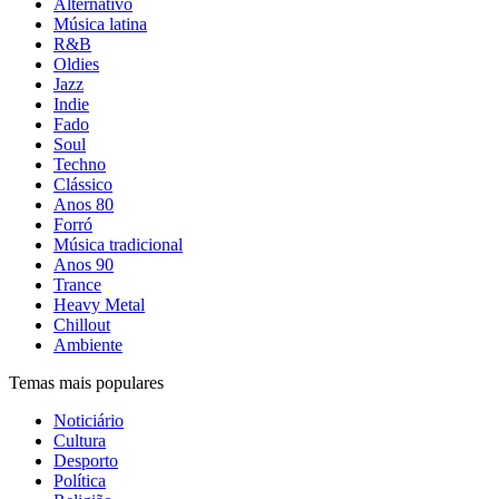
Alternativo
Música latina
R&B
Oldies
Jazz
Indie
Fado
Soul
Techno
Clássico
Anos 80
Forró
Música tradicional
Anos 90
Trance
Heavy Metal
Chillout
Ambiente
Temas mais populares
Noticiário
Cultura
Desporto
Política