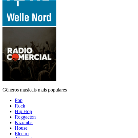
Gêneros musicais mais populares
Pop
Rock
Hip Hop
Reggaeton
Kizomba
House
Electro