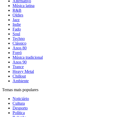
Alternativo
Música latina
R&B
Oldies
Jazz
Indie
Fado
Soul
Techno
Clássico
Anos 80
Forró
Música tradicional
Anos 90
Trance
Heavy Metal
Chillout
Ambiente
Temas mais populares
Noticiário
Cultura
Desporto
Política