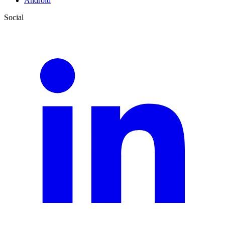
Android
Social