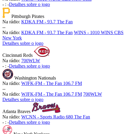
-
:
-
Detalhes sobre o jogo
Pittsburgh Pirates
Na rádio:
KDKA FM - 93.7 The Fan
-
-
Na rádio:
KDKA FM - 93.7 The Fan
WINS - 1010 WINS CBS
New York
Detalhes sobre o jogo
Cincinnati Reds
Na rádio:
700WLW
-
:
-
Detalhes sobre o jogo
Washington Nationals
Na rádio:
WJFK-FM - The Fan 106.7 FM
-
-
Na rádio:
WJFK-FM - The Fan 106.7 FM
700WLW
Detalhes sobre o jogo
Atlanta Braves
Na rádio:
WCNN - Sports Radio 680 The Fan
-
:
-
Detalhes sobre o jogo