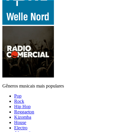
Gêneros musicais mais populares
Pop
Rock
Hip Hop
Reggaeton
Kizomba
House
Electro