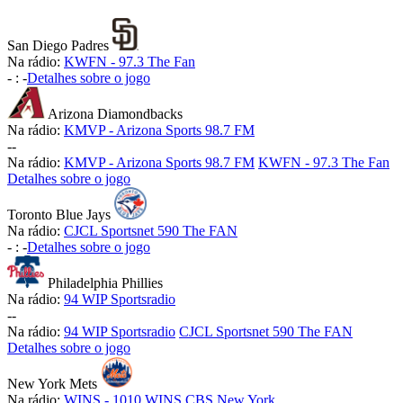
San Diego Padres
Na rádio:
KWFN - 97.3 The Fan
-
:
-
Detalhes sobre o jogo
Arizona Diamondbacks
Na rádio:
KMVP - Arizona Sports 98.7 FM
-
-
Na rádio:
KMVP - Arizona Sports 98.7 FM
KWFN - 97.3 The Fan
Detalhes sobre o jogo
Toronto Blue Jays
Na rádio:
CJCL Sportsnet 590 The FAN
-
:
-
Detalhes sobre o jogo
Philadelphia Phillies
Na rádio:
94 WIP Sportsradio
-
-
Na rádio:
94 WIP Sportsradio
CJCL Sportsnet 590 The FAN
Detalhes sobre o jogo
New York Mets
Na rádio:
WINS - 1010 WINS CBS New York