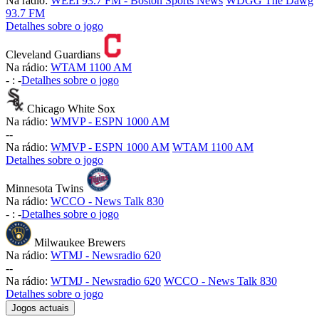
Na rádio:
WEEI 93.7 FM - Boston Sports News
WDGG The Dawg
93.7 FM
Detalhes sobre o jogo
Cleveland Guardians
Na rádio:
WTAM 1100 AM
-
:
-
Detalhes sobre o jogo
Chicago White Sox
Na rádio:
WMVP - ESPN 1000 AM
-
-
Na rádio:
WMVP - ESPN 1000 AM
WTAM 1100 AM
Detalhes sobre o jogo
Minnesota Twins
Na rádio:
WCCO - News Talk 830
-
:
-
Detalhes sobre o jogo
Milwaukee Brewers
Na rádio:
WTMJ - Newsradio 620
-
-
Na rádio:
WTMJ - Newsradio 620
WCCO - News Talk 830
Detalhes sobre o jogo
Jogos actuais