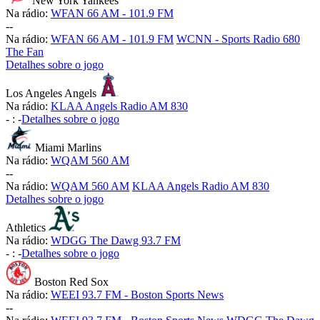
New York Yankees
Na rádio:
WFAN 66 AM - 101.9 FM
-
-
Na rádio:
WFAN 66 AM - 101.9 FM
WCNN - Sports Radio 680
The Fan
Detalhes sobre o jogo
Los Angeles Angels
Na rádio:
KLAA Angels Radio AM 830
-
:
-
Detalhes sobre o jogo
Miami Marlins
Na rádio:
WQAM 560 AM
-
-
Na rádio:
WQAM 560 AM
KLAA Angels Radio AM 830
Detalhes sobre o jogo
Athletics
Na rádio:
WDGG The Dawg 93.7 FM
-
:
-
Detalhes sobre o jogo
Boston Red Sox
Na rádio:
WEEI 93.7 FM - Boston Sports News
-
-