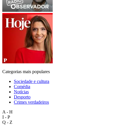
Categorias mais populares
Sociedade e cultura
Comédia
Notícias
Desporto
Crimes verdadeiros
A - H
I - P
Q - Z