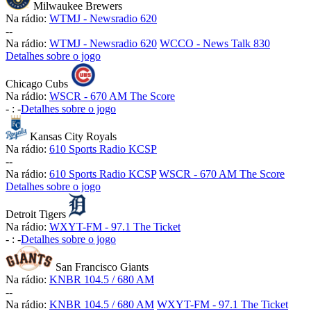
Milwaukee Brewers
Na rádio:
WTMJ - Newsradio 620
-
-
Na rádio:
WTMJ - Newsradio 620
WCCO - News Talk 830
Detalhes sobre o jogo
Chicago Cubs
Na rádio:
WSCR - 670 AM The Score
-
:
-
Detalhes sobre o jogo
Kansas City Royals
Na rádio:
610 Sports Radio KCSP
-
-
Na rádio:
610 Sports Radio KCSP
WSCR - 670 AM The Score
Detalhes sobre o jogo
Detroit Tigers
Na rádio:
WXYT-FM - 97.1 The Ticket
-
:
-
Detalhes sobre o jogo
San Francisco Giants
Na rádio:
KNBR 104.5 / 680 AM
-
-
Na rádio:
KNBR 104.5 / 680 AM
WXYT-FM - 97.1 The Ticket