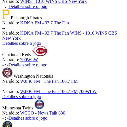
Na rádio:
WINS - 1010 WINS CBS New York
-
:
-
Detalhes sobre o jogo
Pittsburgh Pirates
Na rádio:
KDKA FM - 93.7 The Fan
-
-
Na rádio:
KDKA FM - 93.7 The Fan
WINS - 1010 WINS CBS
New York
Detalhes sobre o jogo
Cincinnati Reds
Na rádio:
700WLW
-
:
-
Detalhes sobre o jogo
Washington Nationals
Na rádio:
WJFK-FM - The Fan 106.7 FM
-
-
Na rádio:
WJFK-FM - The Fan 106.7 FM
700WLW
Detalhes sobre o jogo
Minnesota Twins
Na rádio:
WCCO - News Talk 830
-
:
-
Detalhes sobre o jogo