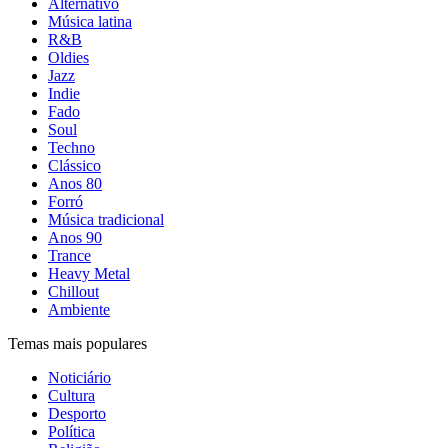
Alternativo
Música latina
R&B
Oldies
Jazz
Indie
Fado
Soul
Techno
Clássico
Anos 80
Forró
Música tradicional
Anos 90
Trance
Heavy Metal
Chillout
Ambiente
Temas mais populares
Noticiário
Cultura
Desporto
Política