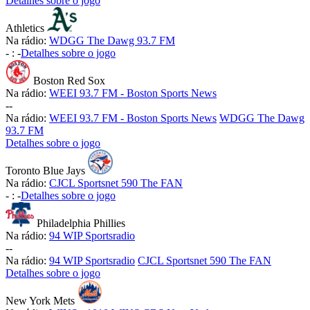
Detalhes sobre o jogo
Athletics
Na rádio:
WDGG The Dawg 93.7 FM
-
:
-
Detalhes sobre o jogo
Boston Red Sox
Na rádio:
WEEI 93.7 FM - Boston Sports News
-
-
Na rádio:
WEEI 93.7 FM - Boston Sports News
WDGG The Dawg
93.7 FM
Detalhes sobre o jogo
Toronto Blue Jays
Na rádio:
CJCL Sportsnet 590 The FAN
-
:
-
Detalhes sobre o jogo
Philadelphia Phillies
Na rádio:
94 WIP Sportsradio
-
-
Na rádio:
94 WIP Sportsradio
CJCL Sportsnet 590 The FAN
Detalhes sobre o jogo
New York Mets