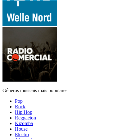
Gêneros musicais mais populares
Pop
Rock
Hip Hop
Reggaeton
Kizomba
House
Electro