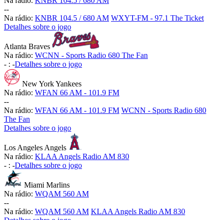
Na rádio:
KNBR 104.5 / 680 AM
-
-
Na rádio:
KNBR 104.5 / 680 AM
WXYT-FM - 97.1 The Ticket
Detalhes sobre o jogo
Atlanta Braves
Na rádio:
WCNN - Sports Radio 680 The Fan
-
:
-
Detalhes sobre o jogo
New York Yankees
Na rádio:
WFAN 66 AM - 101.9 FM
-
-
Na rádio:
WFAN 66 AM - 101.9 FM
WCNN - Sports Radio 680
The Fan
Detalhes sobre o jogo
Los Angeles Angels
Na rádio:
KLAA Angels Radio AM 830
-
:
-
Detalhes sobre o jogo
Miami Marlins
Na rádio:
WQAM 560 AM
-
-
Na rádio:
WQAM 560 AM
KLAA Angels Radio AM 830