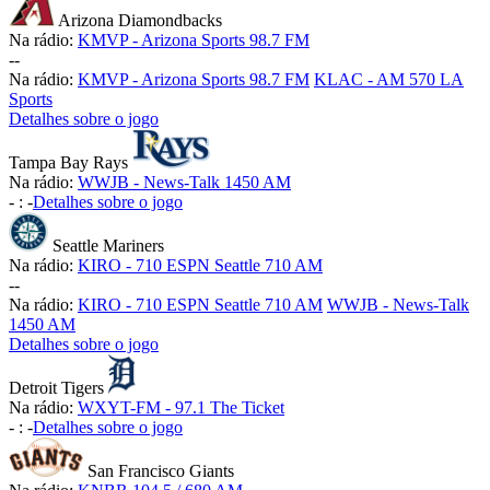
Arizona Diamondbacks
Na rádio:
KMVP - Arizona Sports 98.7 FM
-
-
Na rádio:
KMVP - Arizona Sports 98.7 FM
KLAC - AM 570 LA
Sports
Detalhes sobre o jogo
Tampa Bay Rays
Na rádio:
WWJB - News-Talk 1450 AM
-
:
-
Detalhes sobre o jogo
Seattle Mariners
Na rádio:
KIRO - 710 ESPN Seattle 710 AM
-
-
Na rádio:
KIRO - 710 ESPN Seattle 710 AM
WWJB - News-Talk
1450 AM
Detalhes sobre o jogo
Detroit Tigers
Na rádio:
WXYT-FM - 97.1 The Ticket
-
:
-
Detalhes sobre o jogo
San Francisco Giants