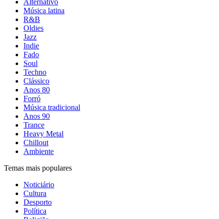
Alternativo
Música latina
R&B
Oldies
Jazz
Indie
Fado
Soul
Techno
Clássico
Anos 80
Forró
Música tradicional
Anos 90
Trance
Heavy Metal
Chillout
Ambiente
Temas mais populares
Noticiário
Cultura
Desporto
Política