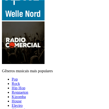
Gêneros musicais mais populares
Pop
Rock
Hip Hop
Reggaeton
Kizomba
House
Electro