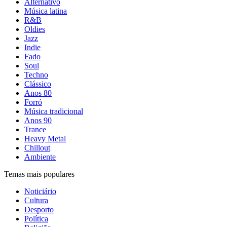
Alternativo
Música latina
R&B
Oldies
Jazz
Indie
Fado
Soul
Techno
Clássico
Anos 80
Forró
Música tradicional
Anos 90
Trance
Heavy Metal
Chillout
Ambiente
Temas mais populares
Noticiário
Cultura
Desporto
Política