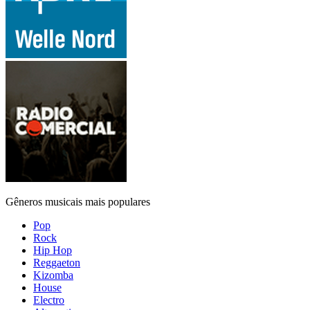
Gêneros musicais mais populares
Pop
Rock
Hip Hop
Reggaeton
Kizomba
House
Electro