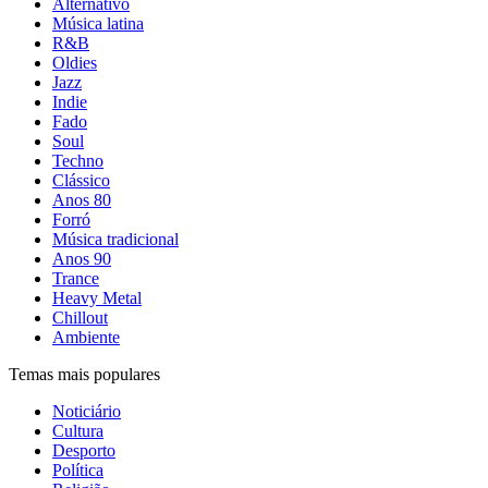
Alternativo
Música latina
R&B
Oldies
Jazz
Indie
Fado
Soul
Techno
Clássico
Anos 80
Forró
Música tradicional
Anos 90
Trance
Heavy Metal
Chillout
Ambiente
Temas mais populares
Noticiário
Cultura
Desporto
Política