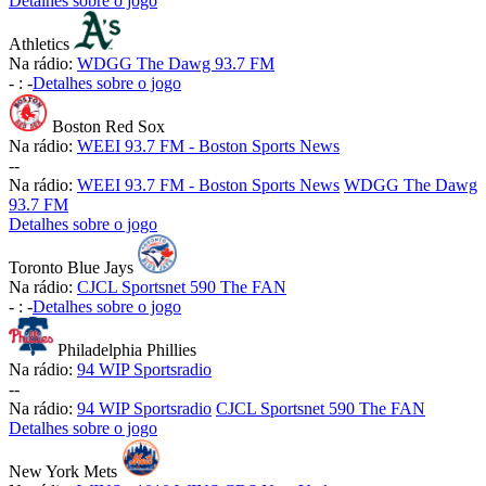
Detalhes sobre o jogo
Athletics
Na rádio:
WDGG The Dawg 93.7 FM
-
:
-
Detalhes sobre o jogo
Boston Red Sox
Na rádio:
WEEI 93.7 FM - Boston Sports News
-
-
Na rádio:
WEEI 93.7 FM - Boston Sports News
WDGG The Dawg
93.7 FM
Detalhes sobre o jogo
Toronto Blue Jays
Na rádio:
CJCL Sportsnet 590 The FAN
-
:
-
Detalhes sobre o jogo
Philadelphia Phillies
Na rádio:
94 WIP Sportsradio
-
-
Na rádio:
94 WIP Sportsradio
CJCL Sportsnet 590 The FAN
Detalhes sobre o jogo
New York Mets