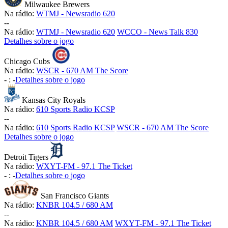
Milwaukee Brewers
Na rádio:
WTMJ - Newsradio 620
-
-
Na rádio:
WTMJ - Newsradio 620
WCCO - News Talk 830
Detalhes sobre o jogo
Chicago Cubs
Na rádio:
WSCR - 670 AM The Score
-
:
-
Detalhes sobre o jogo
Kansas City Royals
Na rádio:
610 Sports Radio KCSP
-
-
Na rádio:
610 Sports Radio KCSP
WSCR - 670 AM The Score
Detalhes sobre o jogo
Detroit Tigers
Na rádio:
WXYT-FM - 97.1 The Ticket
-
:
-
Detalhes sobre o jogo
San Francisco Giants
Na rádio:
KNBR 104.5 / 680 AM
-
-
Na rádio:
KNBR 104.5 / 680 AM
WXYT-FM - 97.1 The Ticket