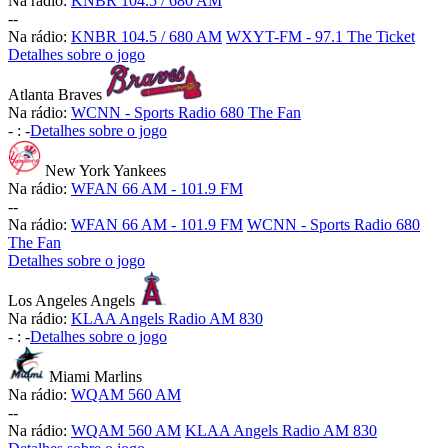
Na rádio:
KNBR 104.5 / 680 AM
-
-
Na rádio:
KNBR 104.5 / 680 AM
WXYT-FM - 97.1 The Ticket
Detalhes sobre o jogo
Atlanta Braves
Na rádio:
WCNN - Sports Radio 680 The Fan
-
:
-
Detalhes sobre o jogo
New York Yankees
Na rádio:
WFAN 66 AM - 101.9 FM
-
-
Na rádio:
WFAN 66 AM - 101.9 FM
WCNN - Sports Radio 680
The Fan
Detalhes sobre o jogo
Los Angeles Angels
Na rádio:
KLAA Angels Radio AM 830
-
:
-
Detalhes sobre o jogo
Miami Marlins
Na rádio:
WQAM 560 AM
-
-
Na rádio:
WQAM 560 AM
KLAA Angels Radio AM 830