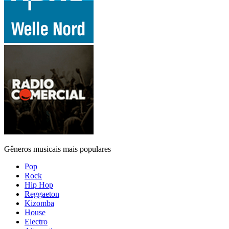
Gêneros musicais mais populares
Pop
Rock
Hip Hop
Reggaeton
Kizomba
House
Electro