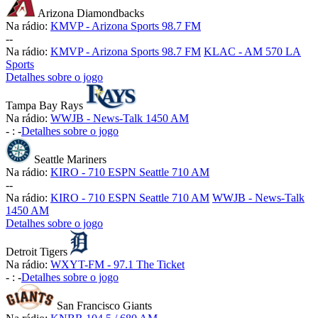
Arizona Diamondbacks
Na rádio:
KMVP - Arizona Sports 98.7 FM
-
-
Na rádio:
KMVP - Arizona Sports 98.7 FM
KLAC - AM 570 LA
Sports
Detalhes sobre o jogo
Tampa Bay Rays
Na rádio:
WWJB - News-Talk 1450 AM
-
:
-
Detalhes sobre o jogo
Seattle Mariners
Na rádio:
KIRO - 710 ESPN Seattle 710 AM
-
-
Na rádio:
KIRO - 710 ESPN Seattle 710 AM
WWJB - News-Talk
1450 AM
Detalhes sobre o jogo
Detroit Tigers
Na rádio:
WXYT-FM - 97.1 The Ticket
-
:
-
Detalhes sobre o jogo
San Francisco Giants