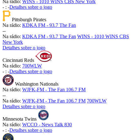
Na rádio:
WINS - 1010 WINS CBS New York
-
:
-
Detalhes sobre o jogo
Pittsburgh Pirates
Na rádio:
KDKA FM - 93.7 The Fan
-
-
Na rádio:
KDKA FM - 93.7 The Fan
WINS - 1010 WINS CBS
New York
Detalhes sobre o jogo
Cincinnati Reds
Na rádio:
700WLW
-
:
-
Detalhes sobre o jogo
Washington Nationals
Na rádio:
WJFK-FM - The Fan 106.7 FM
-
-
Na rádio:
WJFK-FM - The Fan 106.7 FM
700WLW
Detalhes sobre o jogo
Minnesota Twins
Na rádio:
WCCO - News Talk 830
-
:
-
Detalhes sobre o jogo