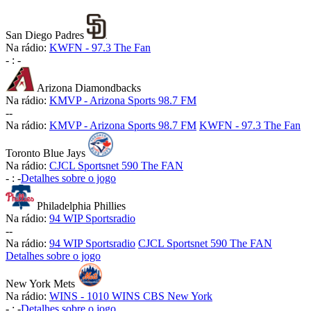
San Diego Padres
Na rádio:
KWFN - 97.3 The Fan
-
:
-
Arizona Diamondbacks
Na rádio:
KMVP - Arizona Sports 98.7 FM
-
-
Na rádio:
KMVP - Arizona Sports 98.7 FM
KWFN - 97.3 The Fan
Toronto Blue Jays
Na rádio:
CJCL Sportsnet 590 The FAN
-
:
-
Detalhes sobre o jogo
Philadelphia Phillies
Na rádio:
94 WIP Sportsradio
-
-
Na rádio:
94 WIP Sportsradio
CJCL Sportsnet 590 The FAN
Detalhes sobre o jogo
New York Mets
Na rádio:
WINS - 1010 WINS CBS New York
-
:
-
Detalhes sobre o jogo