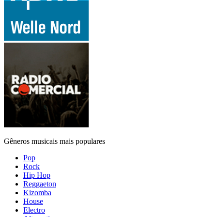
Gêneros musicais mais populares
Pop
Rock
Hip Hop
Reggaeton
Kizomba
House
Electro