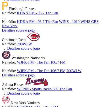
Pittsburgh Pirates
Na rádio:
KDKA FM - 93.7 The Fan
-
-
Na rádio:
KDKA FM - 93.7 The Fan
WINS - 1010 WINS CBS
New York
Detalhes sobre o jogo
Cincinnati Reds
Na rádio:
700WLW
-
:
-
Detalhes sobre o jogo
Washington Nationals
Na rádio:
WJFK-FM - The Fan 106.7 FM
-
-
Na rádio:
WJFK-FM - The Fan 106.7 FM
700WLW
Detalhes sobre o jogo
Atlanta Braves
Na rádio:
WCNN - Sports Radio 680 The Fan
-
:
-
Detalhes sobre o jogo
New York Yankees