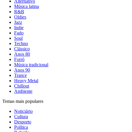
Alternativo
Música latina
R&B
Oldies
Jazz
Indie
Fado
Soul
Techno
Clássico
Anos 80
Forró
Música tradicional
Anos 90
Trance
Heavy Metal
Chillout
Ambiente
Temas mais populares
Noticiário
Cultura
Desporto
Política