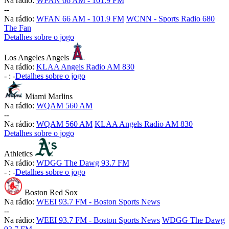
Na rádio:
WFAN 66 AM - 101.9 FM
-
-
Na rádio:
WFAN 66 AM - 101.9 FM
WCNN - Sports Radio 680
The Fan
Detalhes sobre o jogo
Los Angeles Angels
Na rádio:
KLAA Angels Radio AM 830
-
:
-
Detalhes sobre o jogo
Miami Marlins
Na rádio:
WQAM 560 AM
-
-
Na rádio:
WQAM 560 AM
KLAA Angels Radio AM 830
Detalhes sobre o jogo
Athletics
Na rádio:
WDGG The Dawg 93.7 FM
-
:
-
Detalhes sobre o jogo
Boston Red Sox
Na rádio:
WEEI 93.7 FM - Boston Sports News
-
-
Na rádio:
WEEI 93.7 FM - Boston Sports News
WDGG The Dawg