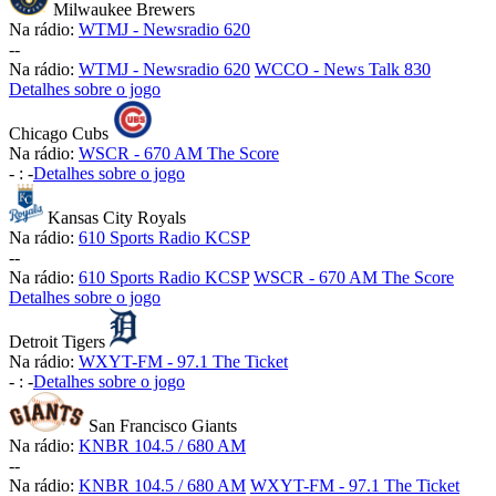
Milwaukee Brewers
Na rádio:
WTMJ - Newsradio 620
-
-
Na rádio:
WTMJ - Newsradio 620
WCCO - News Talk 830
Detalhes sobre o jogo
Chicago Cubs
Na rádio:
WSCR - 670 AM The Score
-
:
-
Detalhes sobre o jogo
Kansas City Royals
Na rádio:
610 Sports Radio KCSP
-
-
Na rádio:
610 Sports Radio KCSP
WSCR - 670 AM The Score
Detalhes sobre o jogo
Detroit Tigers
Na rádio:
WXYT-FM - 97.1 The Ticket
-
:
-
Detalhes sobre o jogo
San Francisco Giants
Na rádio:
KNBR 104.5 / 680 AM
-
-
Na rádio:
KNBR 104.5 / 680 AM
WXYT-FM - 97.1 The Ticket