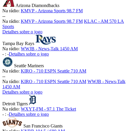
Arizona Diamondbacks
Na rádio:
KMVP - Arizona Sports 98.7 FM
-
-
Na rádio:
KMVP - Arizona Sports 98.7 FM
KLAC - AM 570 LA
Sports
Detalhes sobre o jogo
Tampa Bay Rays
Na rádio:
WWJB - News-Talk 1450 AM
-
:
-
Detalhes sobre o jogo
Seattle Mariners
Na rádio:
KIRO - 710 ESPN Seattle 710 AM
-
-
Na rádio:
KIRO - 710 ESPN Seattle 710 AM
WWJB - News-Talk
1450 AM
Detalhes sobre o jogo
Detroit Tigers
Na rádio:
WXYT-FM - 97.1 The Ticket
-
:
-
Detalhes sobre o jogo
San Francisco Giants