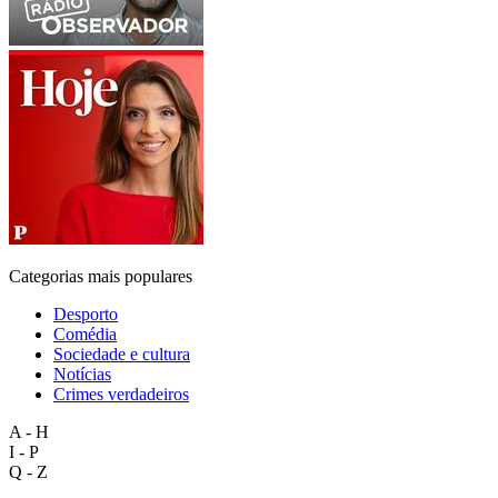
Categorias mais populares
Desporto
Comédia
Sociedade e cultura
Notícias
Crimes verdadeiros
A - H
I - P
Q - Z