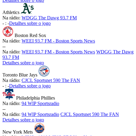
Detalhes sobre o jogo
Athletics
Na rádio:
WDGG The Dawg 93.7 FM
-
:
-
Detalhes sobre o jogo
Boston Red Sox
Na rádio:
WEEI 93.7 FM - Boston Sports News
-
-
Na rádio:
WEEI 93.7 FM - Boston Sports News
WDGG The Dawg
93.7 FM
Detalhes sobre o jogo
Toronto Blue Jays
Na rádio:
CJCL Sportsnet 590 The FAN
-
:
-
Detalhes sobre o jogo
Philadelphia Phillies
Na rádio:
94 WIP Sportsradio
-
-
Na rádio:
94 WIP Sportsradio
CJCL Sportsnet 590 The FAN
Detalhes sobre o jogo
New York Mets