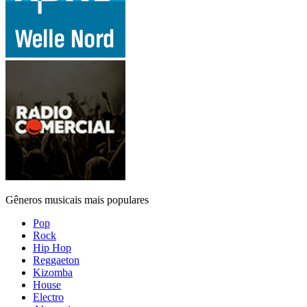
Gêneros musicais mais populares
Pop
Rock
Hip Hop
Reggaeton
Kizomba
House
Electro