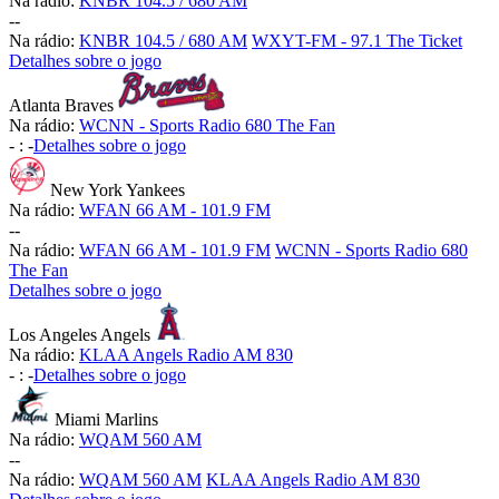
Na rádio:
KNBR 104.5 / 680 AM
-
-
Na rádio:
KNBR 104.5 / 680 AM
WXYT-FM - 97.1 The Ticket
Detalhes sobre o jogo
Atlanta Braves
Na rádio:
WCNN - Sports Radio 680 The Fan
-
:
-
Detalhes sobre o jogo
New York Yankees
Na rádio:
WFAN 66 AM - 101.9 FM
-
-
Na rádio:
WFAN 66 AM - 101.9 FM
WCNN - Sports Radio 680
The Fan
Detalhes sobre o jogo
Los Angeles Angels
Na rádio:
KLAA Angels Radio AM 830
-
:
-
Detalhes sobre o jogo
Miami Marlins
Na rádio:
WQAM 560 AM
-
-
Na rádio:
WQAM 560 AM
KLAA Angels Radio AM 830