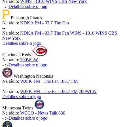
Na rádio:
WINS - 1010 WINS CBS New York
-
:
-
Detalhes sobre o jogo
Pittsburgh Pirates
Na rádio:
KDKA FM - 93.7 The Fan
-
-
Na rádio:
KDKA FM - 93.7 The Fan
WINS - 1010 WINS CBS
New York
Detalhes sobre o jogo
Cincinnati Reds
Na rádio:
700WLW
-
:
-
Detalhes sobre o jogo
Washington Nationals
Na rádio:
WJFK-FM - The Fan 106.7 FM
-
-
Na rádio:
WJFK-FM - The Fan 106.7 FM
700WLW
Detalhes sobre o jogo
Minnesota Twins
Na rádio:
WCCO - News Talk 830
-
:
-
Detalhes sobre o jogo