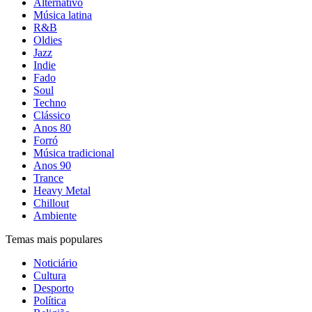
Alternativo
Música latina
R&B
Oldies
Jazz
Indie
Fado
Soul
Techno
Clássico
Anos 80
Forró
Música tradicional
Anos 90
Trance
Heavy Metal
Chillout
Ambiente
Temas mais populares
Noticiário
Cultura
Desporto
Política