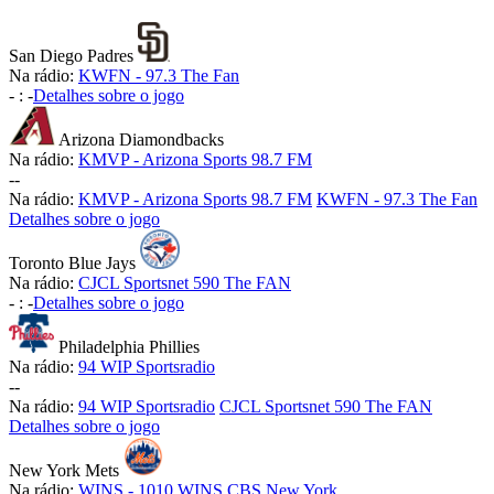
San Diego Padres
Na rádio:
KWFN - 97.3 The Fan
-
:
-
Detalhes sobre o jogo
Arizona Diamondbacks
Na rádio:
KMVP - Arizona Sports 98.7 FM
-
-
Na rádio:
KMVP - Arizona Sports 98.7 FM
KWFN - 97.3 The Fan
Detalhes sobre o jogo
Toronto Blue Jays
Na rádio:
CJCL Sportsnet 590 The FAN
-
:
-
Detalhes sobre o jogo
Philadelphia Phillies
Na rádio:
94 WIP Sportsradio
-
-
Na rádio:
94 WIP Sportsradio
CJCL Sportsnet 590 The FAN
Detalhes sobre o jogo
New York Mets
Na rádio:
WINS - 1010 WINS CBS New York