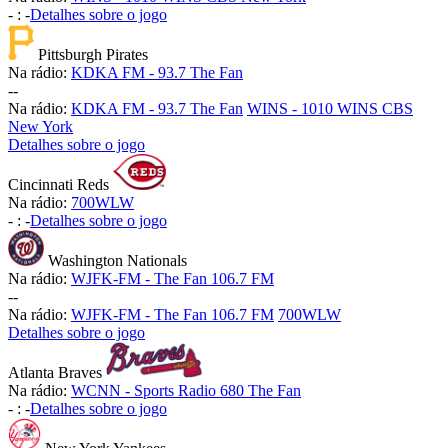
-
:
-
Detalhes sobre o jogo
Pittsburgh Pirates
Na rádio:
KDKA FM - 93.7 The Fan
-
-
Na rádio:
KDKA FM - 93.7 The Fan
WINS - 1010 WINS CBS
New York
Detalhes sobre o jogo
Cincinnati Reds
Na rádio:
700WLW
-
:
-
Detalhes sobre o jogo
Washington Nationals
Na rádio:
WJFK-FM - The Fan 106.7 FM
-
-
Na rádio:
WJFK-FM - The Fan 106.7 FM
700WLW
Detalhes sobre o jogo
Atlanta Braves
Na rádio:
WCNN - Sports Radio 680 The Fan
-
:
-
Detalhes sobre o jogo