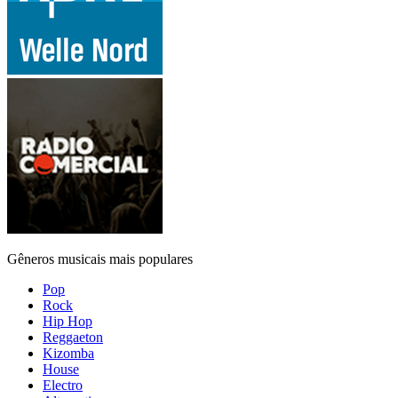
Gêneros musicais mais populares
Pop
Rock
Hip Hop
Reggaeton
Kizomba
House
Electro