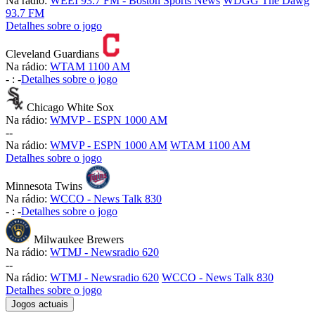
Na rádio:
WEEI 93.7 FM - Boston Sports News
WDGG The Dawg
93.7 FM
Detalhes sobre o jogo
Cleveland Guardians
Na rádio:
WTAM 1100 AM
-
:
-
Detalhes sobre o jogo
Chicago White Sox
Na rádio:
WMVP - ESPN 1000 AM
-
-
Na rádio:
WMVP - ESPN 1000 AM
WTAM 1100 AM
Detalhes sobre o jogo
Minnesota Twins
Na rádio:
WCCO - News Talk 830
-
:
-
Detalhes sobre o jogo
Milwaukee Brewers
Na rádio:
WTMJ - Newsradio 620
-
-
Na rádio:
WTMJ - Newsradio 620
WCCO - News Talk 830
Detalhes sobre o jogo
Jogos actuais