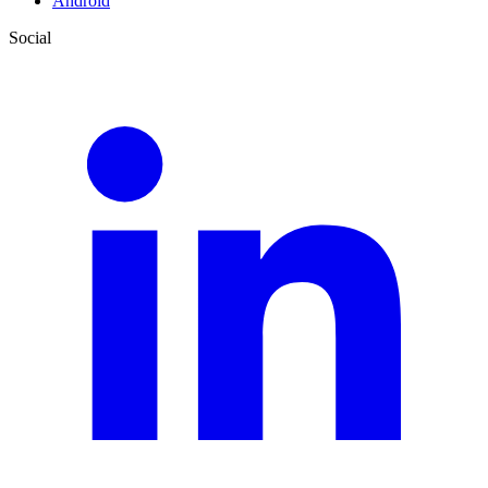
Android
Social