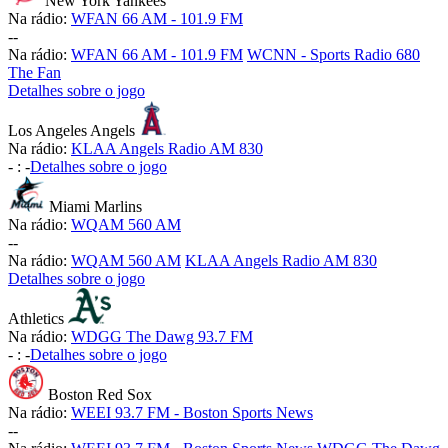
New York Yankees
Na rádio:
WFAN 66 AM - 101.9 FM
-
-
Na rádio:
WFAN 66 AM - 101.9 FM
WCNN - Sports Radio 680
The Fan
Detalhes sobre o jogo
Los Angeles Angels
Na rádio:
KLAA Angels Radio AM 830
-
:
-
Detalhes sobre o jogo
Miami Marlins
Na rádio:
WQAM 560 AM
-
-
Na rádio:
WQAM 560 AM
KLAA Angels Radio AM 830
Detalhes sobre o jogo
Athletics
Na rádio:
WDGG The Dawg 93.7 FM
-
:
-
Detalhes sobre o jogo
Boston Red Sox
Na rádio:
WEEI 93.7 FM - Boston Sports News
-
-