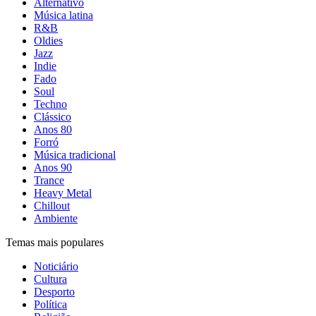
Alternativo
Música latina
R&B
Oldies
Jazz
Indie
Fado
Soul
Techno
Clássico
Anos 80
Forró
Música tradicional
Anos 90
Trance
Heavy Metal
Chillout
Ambiente
Temas mais populares
Noticiário
Cultura
Desporto
Política