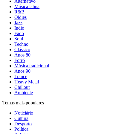
Alternativo
Música latina
R&B
Oldies
Jazz
Indie
Fado
Soul
Techno
Clássico
Anos 80
Forró
Música tradicional
Anos 90
Trance
Heavy Metal
Chillout
Ambiente
Temas mais populares
Noticiário
Cultura
Desporto
Política