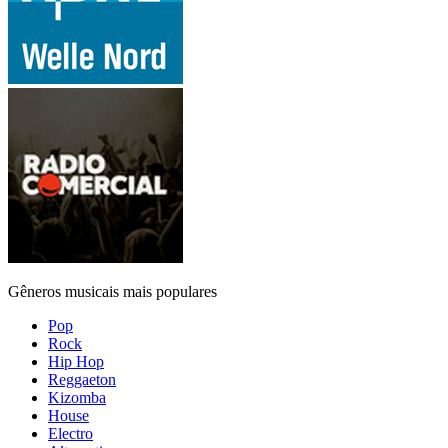
Gêneros musicais mais populares
Pop
Rock
Hip Hop
Reggaeton
Kizomba
House
Electro