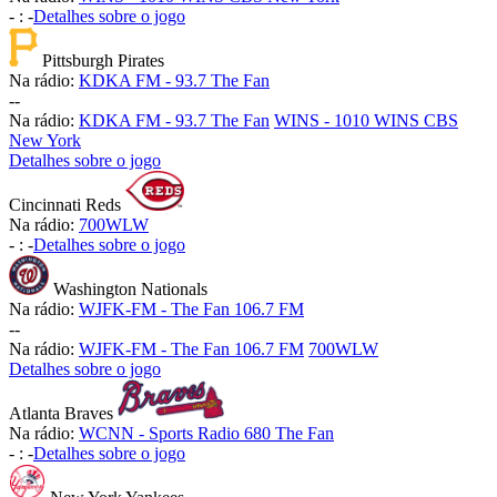
-
:
-
Detalhes sobre o jogo
Pittsburgh Pirates
Na rádio:
KDKA FM - 93.7 The Fan
-
-
Na rádio:
KDKA FM - 93.7 The Fan
WINS - 1010 WINS CBS
New York
Detalhes sobre o jogo
Cincinnati Reds
Na rádio:
700WLW
-
:
-
Detalhes sobre o jogo
Washington Nationals
Na rádio:
WJFK-FM - The Fan 106.7 FM
-
-
Na rádio:
WJFK-FM - The Fan 106.7 FM
700WLW
Detalhes sobre o jogo
Atlanta Braves
Na rádio:
WCNN - Sports Radio 680 The Fan
-
:
-
Detalhes sobre o jogo