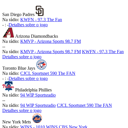
San Diego Padres
Na rádio:
KWFN - 97.3 The Fan
-
:
-
Detalhes sobre o jogo
Arizona Diamondbacks
Na rádio:
KMVP - Arizona Sports 98.7 FM
-
-
Na rádio:
KMVP - Arizona Sports 98.7 FM
KWFN - 97.3 The Fan
Detalhes sobre o jogo
Toronto Blue Jays
Na rádio:
CJCL Sportsnet 590 The FAN
-
:
-
Detalhes sobre o jogo
Philadelphia Phillies
Na rádio:
94 WIP Sportsradio
-
-
Na rádio:
94 WIP Sportsradio
CJCL Sportsnet 590 The FAN
Detalhes sobre o jogo
New York Mets
Na rádio:
WINS - 1010 WINS CBS New York