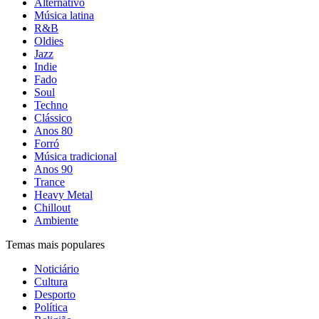
Alternativo
Música latina
R&B
Oldies
Jazz
Indie
Fado
Soul
Techno
Clássico
Anos 80
Forró
Música tradicional
Anos 90
Trance
Heavy Metal
Chillout
Ambiente
Temas mais populares
Noticiário
Cultura
Desporto
Política