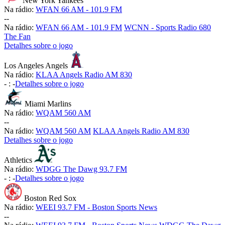
New York Yankees
Na rádio:
WFAN 66 AM - 101.9 FM
-
-
Na rádio:
WFAN 66 AM - 101.9 FM
WCNN - Sports Radio 680
The Fan
Detalhes sobre o jogo
Los Angeles Angels
Na rádio:
KLAA Angels Radio AM 830
-
:
-
Detalhes sobre o jogo
Miami Marlins
Na rádio:
WQAM 560 AM
-
-
Na rádio:
WQAM 560 AM
KLAA Angels Radio AM 830
Detalhes sobre o jogo
Athletics
Na rádio:
WDGG The Dawg 93.7 FM
-
:
-
Detalhes sobre o jogo
Boston Red Sox
Na rádio:
WEEI 93.7 FM - Boston Sports News
-
-