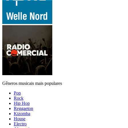
Gêneros musicais mais populares
Pop
Rock
Hip Hop
Reggaeton
Kizomba
House
Electro