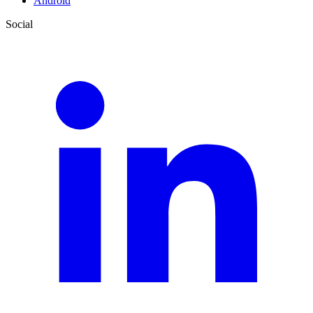
Android
Social