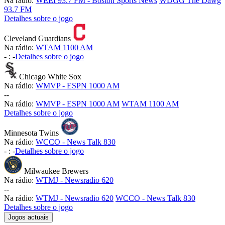
Na rádio:
WEEI 93.7 FM - Boston Sports News
WDGG The Dawg
93.7 FM
Detalhes sobre o jogo
Cleveland Guardians
Na rádio:
WTAM 1100 AM
-
:
-
Detalhes sobre o jogo
Chicago White Sox
Na rádio:
WMVP - ESPN 1000 AM
-
-
Na rádio:
WMVP - ESPN 1000 AM
WTAM 1100 AM
Detalhes sobre o jogo
Minnesota Twins
Na rádio:
WCCO - News Talk 830
-
:
-
Detalhes sobre o jogo
Milwaukee Brewers
Na rádio:
WTMJ - Newsradio 620
-
-
Na rádio:
WTMJ - Newsradio 620
WCCO - News Talk 830
Detalhes sobre o jogo
Jogos actuais