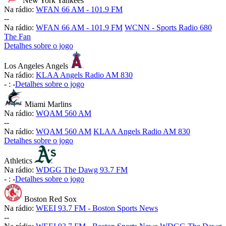
New York Yankees
Na rádio:
WFAN 66 AM - 101.9 FM
-
-
Na rádio:
WFAN 66 AM - 101.9 FM
WCNN - Sports Radio 680
The Fan
Detalhes sobre o jogo
Los Angeles Angels
Na rádio:
KLAA Angels Radio AM 830
-
:
-
Detalhes sobre o jogo
Miami Marlins
Na rádio:
WQAM 560 AM
-
-
Na rádio:
WQAM 560 AM
KLAA Angels Radio AM 830
Detalhes sobre o jogo
Athletics
Na rádio:
WDGG The Dawg 93.7 FM
-
:
-
Detalhes sobre o jogo
Boston Red Sox
Na rádio:
WEEI 93.7 FM - Boston Sports News
-
-