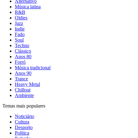
Alternativo
Música latina
R&B
Oldies
Jazz
Indie
Fado
Soul
Techno
Clássico
Anos 80
Forró
Música tradicional
Anos 90
Trance
Heavy Metal
Chillout
Ambiente
Temas mais populares
Noticiário
Cultura
Desporto
Política