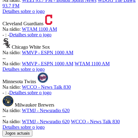
Na rádio:
WEEI 93.7 FM - Boston Sports News
WDGG The Dawg
93.7 FM
Detalhes sobre o jogo
Cleveland Guardians
Na rádio:
WTAM 1100 AM
-
:
-
Detalhes sobre o jogo
Chicago White Sox
Na rádio:
WMVP - ESPN 1000 AM
-
-
Na rádio:
WMVP - ESPN 1000 AM
WTAM 1100 AM
Detalhes sobre o jogo
Minnesota Twins
Na rádio:
WCCO - News Talk 830
-
:
-
Detalhes sobre o jogo
Milwaukee Brewers
Na rádio:
WTMJ - Newsradio 620
-
-
Na rádio:
WTMJ - Newsradio 620
WCCO - News Talk 830
Detalhes sobre o jogo
Jogos actuais