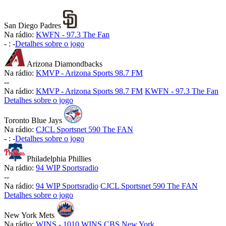
San Diego Padres
Na rádio:
KWFN - 97.3 The Fan
-
:
-
Detalhes sobre o jogo
Arizona Diamondbacks
Na rádio:
KMVP - Arizona Sports 98.7 FM
-
-
Na rádio:
KMVP - Arizona Sports 98.7 FM
KWFN - 97.3 The Fan
Detalhes sobre o jogo
Toronto Blue Jays
Na rádio:
CJCL Sportsnet 590 The FAN
-
:
-
Detalhes sobre o jogo
Philadelphia Phillies
Na rádio:
94 WIP Sportsradio
-
-
Na rádio:
94 WIP Sportsradio
CJCL Sportsnet 590 The FAN
Detalhes sobre o jogo
New York Mets
Na rádio:
WINS - 1010 WINS CBS New York