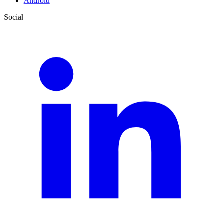
Android
Social