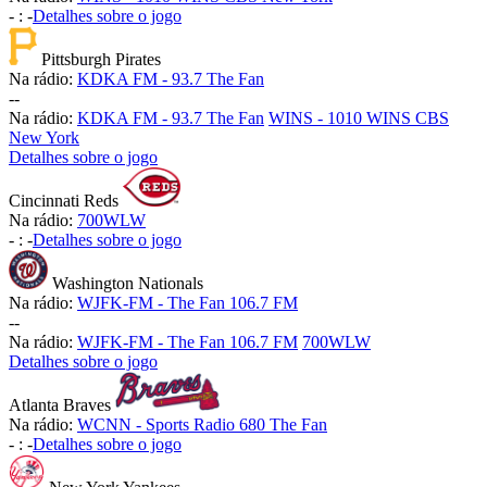
-
:
-
Detalhes sobre o jogo
Pittsburgh Pirates
Na rádio:
KDKA FM - 93.7 The Fan
-
-
Na rádio:
KDKA FM - 93.7 The Fan
WINS - 1010 WINS CBS
New York
Detalhes sobre o jogo
Cincinnati Reds
Na rádio:
700WLW
-
:
-
Detalhes sobre o jogo
Washington Nationals
Na rádio:
WJFK-FM - The Fan 106.7 FM
-
-
Na rádio:
WJFK-FM - The Fan 106.7 FM
700WLW
Detalhes sobre o jogo
Atlanta Braves
Na rádio:
WCNN - Sports Radio 680 The Fan
-
:
-
Detalhes sobre o jogo