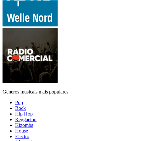
Gêneros musicais mais populares
Pop
Rock
Hip Hop
Reggaeton
Kizomba
House
Electro