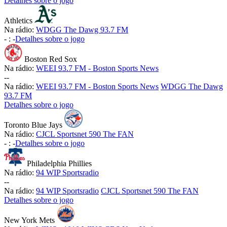
Detalhes sobre o jogo
Athletics
Na rádio:
WDGG The Dawg 93.7 FM
-
:
-
Detalhes sobre o jogo
Boston Red Sox
Na rádio:
WEEI 93.7 FM - Boston Sports News
-
-
Na rádio:
WEEI 93.7 FM - Boston Sports News
WDGG The Dawg
93.7 FM
Detalhes sobre o jogo
Toronto Blue Jays
Na rádio:
CJCL Sportsnet 590 The FAN
-
:
-
Detalhes sobre o jogo
Philadelphia Phillies
Na rádio:
94 WIP Sportsradio
-
-
Na rádio:
94 WIP Sportsradio
CJCL Sportsnet 590 The FAN
Detalhes sobre o jogo
New York Mets