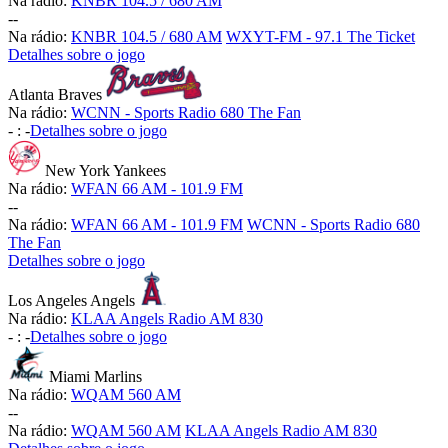
Na rádio:
KNBR 104.5 / 680 AM
-
-
Na rádio:
KNBR 104.5 / 680 AM
WXYT-FM - 97.1 The Ticket
Detalhes sobre o jogo
Atlanta Braves
Na rádio:
WCNN - Sports Radio 680 The Fan
-
:
-
Detalhes sobre o jogo
New York Yankees
Na rádio:
WFAN 66 AM - 101.9 FM
-
-
Na rádio:
WFAN 66 AM - 101.9 FM
WCNN - Sports Radio 680
The Fan
Detalhes sobre o jogo
Los Angeles Angels
Na rádio:
KLAA Angels Radio AM 830
-
:
-
Detalhes sobre o jogo
Miami Marlins
Na rádio:
WQAM 560 AM
-
-
Na rádio:
WQAM 560 AM
KLAA Angels Radio AM 830