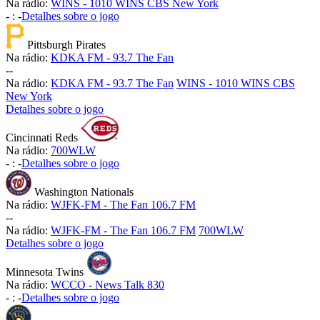
Na rádio:
WINS - 1010 WINS CBS New York
-
:
-
Detalhes sobre o jogo
Pittsburgh Pirates
Na rádio:
KDKA FM - 93.7 The Fan
-
-
Na rádio:
KDKA FM - 93.7 The Fan
WINS - 1010 WINS CBS
New York
Detalhes sobre o jogo
Cincinnati Reds
Na rádio:
700WLW
-
:
-
Detalhes sobre o jogo
Washington Nationals
Na rádio:
WJFK-FM - The Fan 106.7 FM
-
-
Na rádio:
WJFK-FM - The Fan 106.7 FM
700WLW
Detalhes sobre o jogo
Minnesota Twins
Na rádio:
WCCO - News Talk 830
-
:
-
Detalhes sobre o jogo