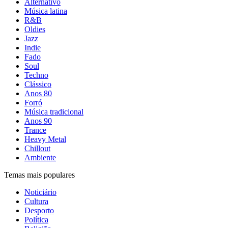
Alternativo
Música latina
R&B
Oldies
Jazz
Indie
Fado
Soul
Techno
Clássico
Anos 80
Forró
Música tradicional
Anos 90
Trance
Heavy Metal
Chillout
Ambiente
Temas mais populares
Noticiário
Cultura
Desporto
Política