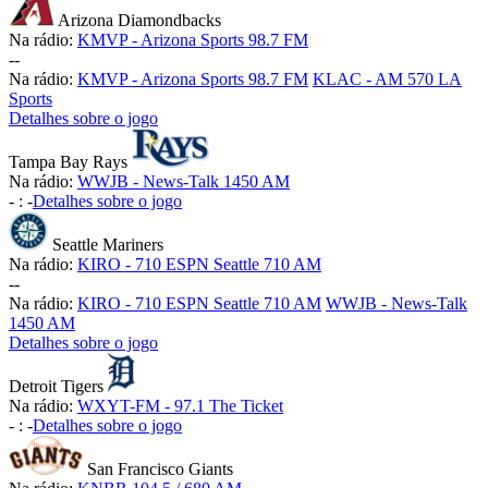
Arizona Diamondbacks
Na rádio:
KMVP - Arizona Sports 98.7 FM
-
-
Na rádio:
KMVP - Arizona Sports 98.7 FM
KLAC - AM 570 LA
Sports
Detalhes sobre o jogo
Tampa Bay Rays
Na rádio:
WWJB - News-Talk 1450 AM
-
:
-
Detalhes sobre o jogo
Seattle Mariners
Na rádio:
KIRO - 710 ESPN Seattle 710 AM
-
-
Na rádio:
KIRO - 710 ESPN Seattle 710 AM
WWJB - News-Talk
1450 AM
Detalhes sobre o jogo
Detroit Tigers
Na rádio:
WXYT-FM - 97.1 The Ticket
-
:
-
Detalhes sobre o jogo
San Francisco Giants