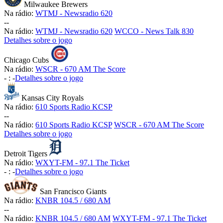
Milwaukee Brewers
Na rádio:
WTMJ - Newsradio 620
-
-
Na rádio:
WTMJ - Newsradio 620
WCCO - News Talk 830
Detalhes sobre o jogo
Chicago Cubs
Na rádio:
WSCR - 670 AM The Score
-
:
-
Detalhes sobre o jogo
Kansas City Royals
Na rádio:
610 Sports Radio KCSP
-
-
Na rádio:
610 Sports Radio KCSP
WSCR - 670 AM The Score
Detalhes sobre o jogo
Detroit Tigers
Na rádio:
WXYT-FM - 97.1 The Ticket
-
:
-
Detalhes sobre o jogo
San Francisco Giants
Na rádio:
KNBR 104.5 / 680 AM
-
-
Na rádio:
KNBR 104.5 / 680 AM
WXYT-FM - 97.1 The Ticket