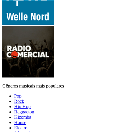
Gêneros musicais mais populares
Pop
Rock
Hip Hop
Reggaeton
Kizomba
House
Electro