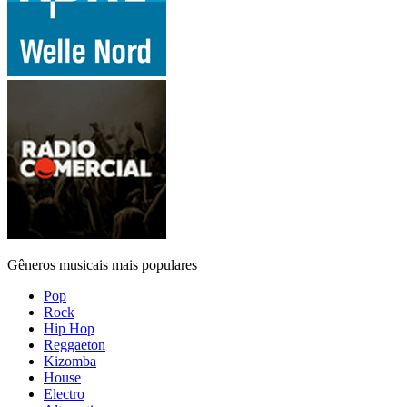
Gêneros musicais mais populares
Pop
Rock
Hip Hop
Reggaeton
Kizomba
House
Electro