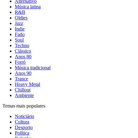
Alternativo
Música latina
R&B
Oldies
Jazz
Indie
Fado
Soul
Techno
Clássico
Anos 80
Forró
Música tradicional
Anos 90
Trance
Heavy Metal
Chillout
Ambiente
Temas mais populares
Noticiário
Cultura
Desporto
Política