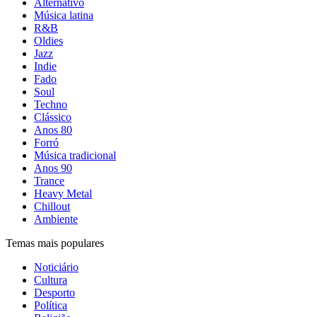
Alternativo
Música latina
R&B
Oldies
Jazz
Indie
Fado
Soul
Techno
Clássico
Anos 80
Forró
Música tradicional
Anos 90
Trance
Heavy Metal
Chillout
Ambiente
Temas mais populares
Noticiário
Cultura
Desporto
Política