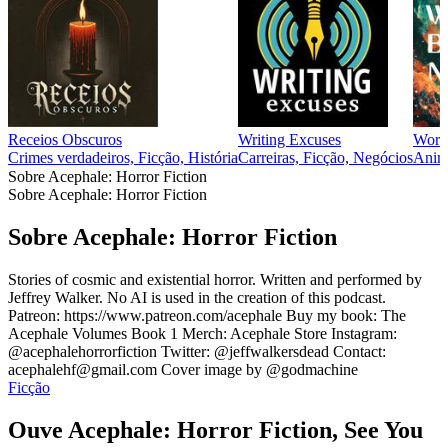
Receios Obscuros
Writing Excuses
Worl
Crimes verdadeiros, Ficção, História
Carreiras, Ficção, Negócios
Anima
Sobre Acephale: Horror Fiction
Sobre Acephale: Horror Fiction
Sobre Acephale: Horror Fiction
Stories of cosmic and existential horror. Written and performed by
Jeffrey Walker. No AI is used in the creation of this podcast.
Patreon: https://www.patreon.com/acephale Buy my book: The
Acephale Volumes Book 1 Merch: Acephale Store Instagram:
@acephalehorrorfiction Twitter: @jeffwalkersdead Contact:
acephalehf@gmail.com Cover image by @godmachine
Ficção
Ouve Acephale: Horror Fiction, See You