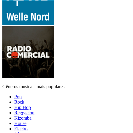
Gêneros musicais mais populares
Pop
Rock
Hip Hop
Reggaeton
Kizomba
House
Electro