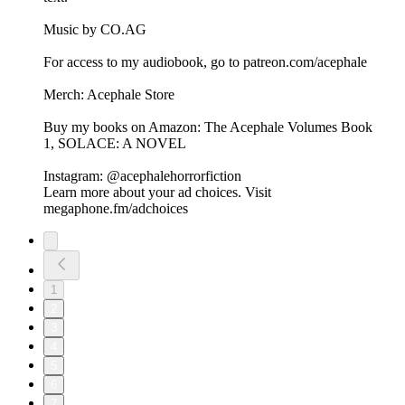
Music by CO.AG
For access to my audiobook, go to patreon.com/acephale
Merch: Acephale Store
Buy my books on Amazon: The Acephale Volumes Book
1, SOLACE: A NOVEL
Instagram: @acephalehorrorfiction
Learn more about your ad choices. Visit
megaphone.fm/adchoices
1
2
3
4
5
6
7