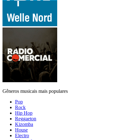
Gêneros musicais mais populares
Pop
Rock
Hip Hop
Reggaeton
Kizomba
House
Electro