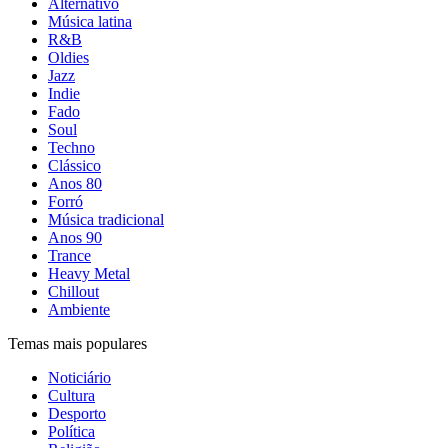
Alternativo
Música latina
R&B
Oldies
Jazz
Indie
Fado
Soul
Techno
Clássico
Anos 80
Forró
Música tradicional
Anos 90
Trance
Heavy Metal
Chillout
Ambiente
Temas mais populares
Noticiário
Cultura
Desporto
Política