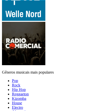
Gêneros musicais mais populares
Pop
Rock
Hip Hop
Reggaeton
Kizomba
House
Electro