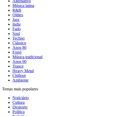
Alternativo
Música latina
R&B
Oldies
Jazz
Indie
Fado
Soul
Techno
Clássico
Anos 80
Forró
Música tradicional
Anos 90
Trance
Heavy Metal
Chillout
Ambiente
Temas mais populares
Noticiário
Cultura
Desporto
Política