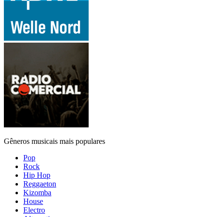
Gêneros musicais mais populares
Pop
Rock
Hip Hop
Reggaeton
Kizomba
House
Electro