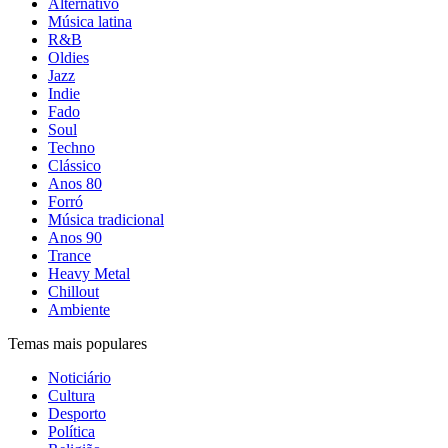
Alternativo
Música latina
R&B
Oldies
Jazz
Indie
Fado
Soul
Techno
Clássico
Anos 80
Forró
Música tradicional
Anos 90
Trance
Heavy Metal
Chillout
Ambiente
Temas mais populares
Noticiário
Cultura
Desporto
Política