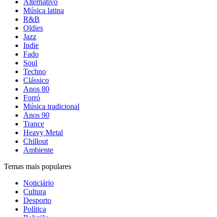
Alternativo
Música latina
R&B
Oldies
Jazz
Indie
Fado
Soul
Techno
Clássico
Anos 80
Forró
Música tradicional
Anos 90
Trance
Heavy Metal
Chillout
Ambiente
Temas mais populares
Noticiário
Cultura
Desporto
Política