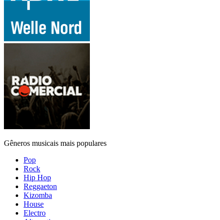
Gêneros musicais mais populares
Pop
Rock
Hip Hop
Reggaeton
Kizomba
House
Electro