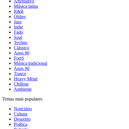
Alternativo
Música latina
R&B
Oldies
Jazz
Indie
Fado
Soul
Techno
Clássico
Anos 80
Forró
Música tradicional
Anos 90
Trance
Heavy Metal
Chillout
Ambiente
Temas mais populares
Noticiário
Cultura
Desporto
Política