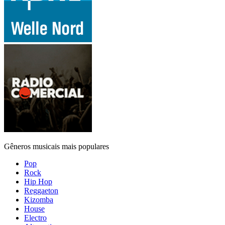
Gêneros musicais mais populares
Pop
Rock
Hip Hop
Reggaeton
Kizomba
House
Electro