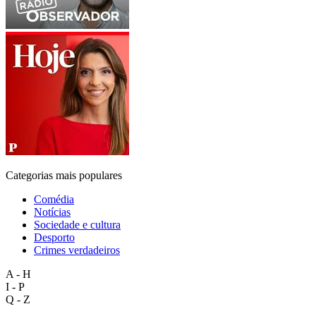
Categorias mais populares
Comédia
Notícias
Sociedade e cultura
Desporto
Crimes verdadeiros
A - H
I - P
Q - Z