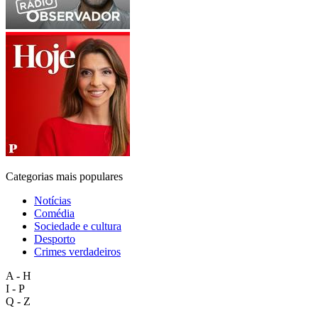
Categorias mais populares
Notícias
Comédia
Sociedade e cultura
Desporto
Crimes verdadeiros
A - H
I - P
Q - Z