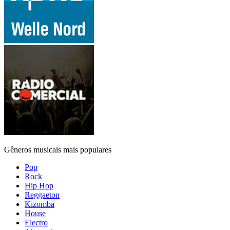
Gêneros musicais mais populares
Pop
Rock
Hip Hop
Reggaeton
Kizomba
House
Electro