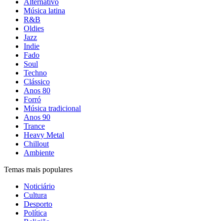
Alternativo
Música latina
R&B
Oldies
Jazz
Indie
Fado
Soul
Techno
Clássico
Anos 80
Forró
Música tradicional
Anos 90
Trance
Heavy Metal
Chillout
Ambiente
Temas mais populares
Noticiário
Cultura
Desporto
Política