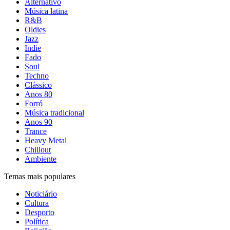
Alternativo
Música latina
R&B
Oldies
Jazz
Indie
Fado
Soul
Techno
Clássico
Anos 80
Forró
Música tradicional
Anos 90
Trance
Heavy Metal
Chillout
Ambiente
Temas mais populares
Noticiário
Cultura
Desporto
Política