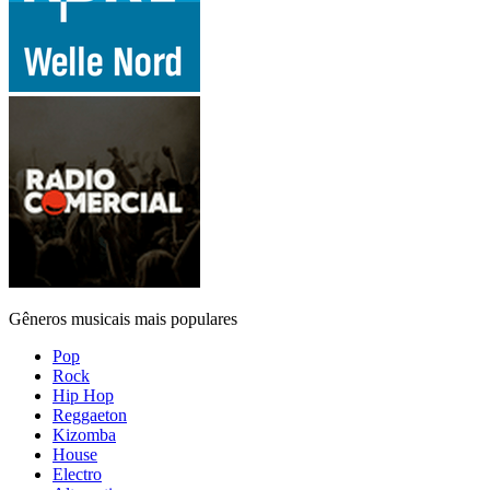
Gêneros musicais mais populares
Pop
Rock
Hip Hop
Reggaeton
Kizomba
House
Electro