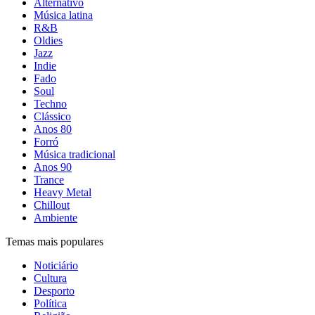
Alternativo
Música latina
R&B
Oldies
Jazz
Indie
Fado
Soul
Techno
Clássico
Anos 80
Forró
Música tradicional
Anos 90
Trance
Heavy Metal
Chillout
Ambiente
Temas mais populares
Noticiário
Cultura
Desporto
Política