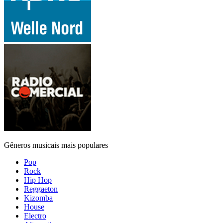
Gêneros musicais mais populares
Pop
Rock
Hip Hop
Reggaeton
Kizomba
House
Electro