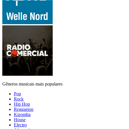
Gêneros musicais mais populares
Pop
Rock
Hip Hop
Reggaeton
Kizomba
House
Electro