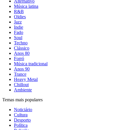
Alternativo
Música latina
R&B
Oldies
Jazz
Indie
Fado
Soul
Techno
Clássico
Anos 80
Forró
Música tradicional
Anos 90
Trance
Heavy Metal
Chillout
Ambiente
Temas mais populares
Noticiário
Cultura
Desporto
Política