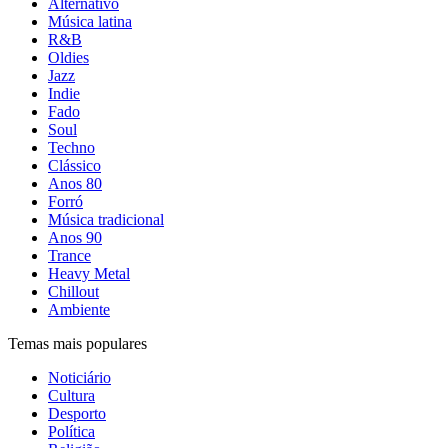
Alternativo
Música latina
R&B
Oldies
Jazz
Indie
Fado
Soul
Techno
Clássico
Anos 80
Forró
Música tradicional
Anos 90
Trance
Heavy Metal
Chillout
Ambiente
Temas mais populares
Noticiário
Cultura
Desporto
Política