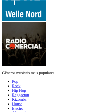
Gêneros musicais mais populares
Pop
Rock
Hip Hop
Reggaeton
Kizomba
House
Electro