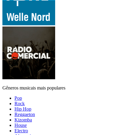
Gêneros musicais mais populares
Pop
Rock
Hip Hop
Reggaeton
Kizomba
House
Electro