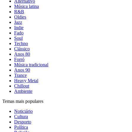
Alternativo
Música latina
R&B
Oldies
Jazz
Indie
Fado
Soul
Techno
Clássico
Anos 80
Forró
Música tradicional
Anos 90
Trance
Heavy Metal
Chillout
Ambiente
Temas mais populares
Noticiário
Cultura
Desporto
Política