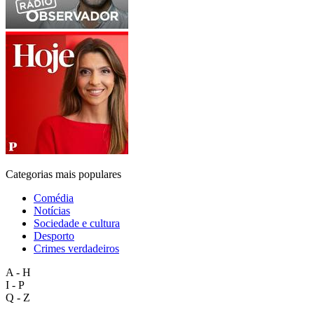
Categorias mais populares
Comédia
Notícias
Sociedade e cultura
Desporto
Crimes verdadeiros
A - H
I - P
Q - Z