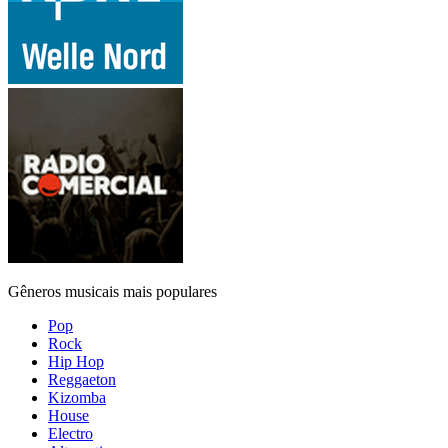
Gêneros musicais mais populares
Pop
Rock
Hip Hop
Reggaeton
Kizomba
House
Electro