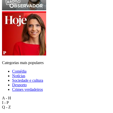
Categorias mais populares
Comédia
Notícias
Sociedade e cultura
Desporto
Crimes verdadeiros
A - H
I - P
Q - Z