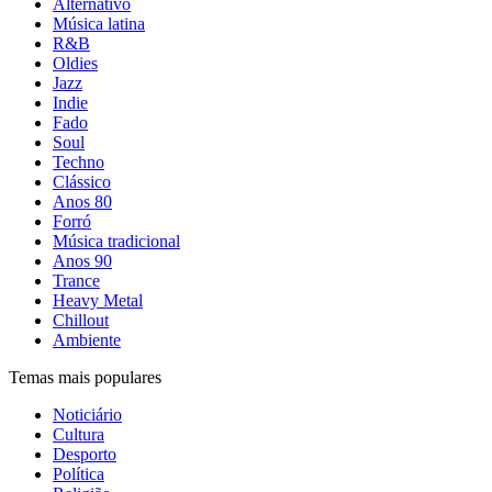
Alternativo
Música latina
R&B
Oldies
Jazz
Indie
Fado
Soul
Techno
Clássico
Anos 80
Forró
Música tradicional
Anos 90
Trance
Heavy Metal
Chillout
Ambiente
Temas mais populares
Noticiário
Cultura
Desporto
Política