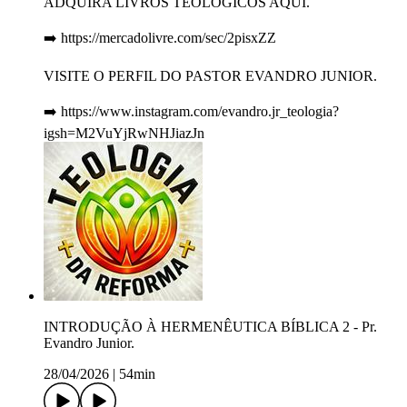
ADQUIRA LIVROS TEOLÓGICOS AQUI.
➡️ https://mercadolivre.com/sec/2pisxZZ
VISITE O PERFIL DO PASTOR EVANDRO JUNIOR.
➡️ https://www.instagram.com/evandro.jr_teologia?
igsh=M2VuYjRwNHJiazJn
INTRODUÇÃO À HERMENÊUTICA BÍBLICA 2 - Pr.
Evandro Junior.
28/04/2026
|
54min