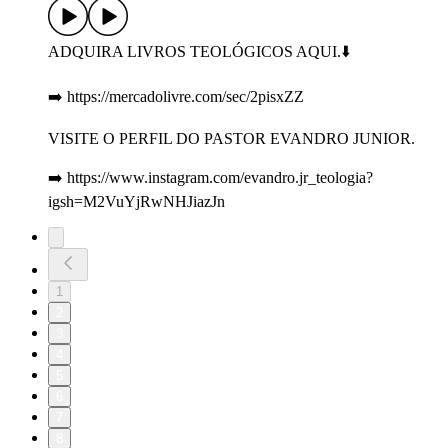
ADQUIRA LIVROS TEOLÓGICOS AQUI.⬇️
➡️ https://mercadolivre.com/sec/2pisxZZ
VISITE O PERFIL DO PASTOR EVANDRO JUNIOR.
➡️ https://www.instagram.com/evandro.jr_teologia?
igsh=M2VuYjRwNHJiazJn
1
2
3
4
5
6
7
8