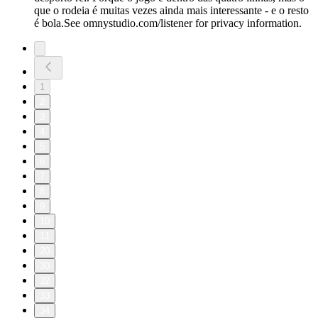
que o rodeia é muitas vezes ainda mais interessante - e o resto
é bola.See omnystudio.com/listener for privacy information.
1
2
3
4
5
6
7
8
9
10
11
20
30
32
33
34