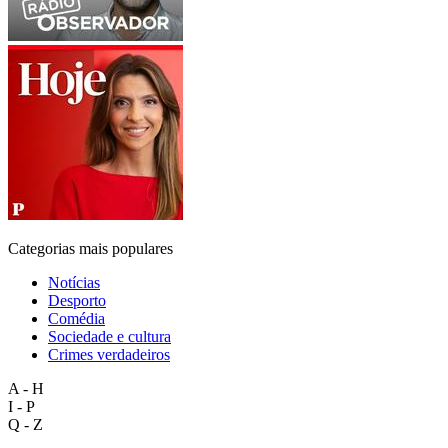
Categorias mais populares
Notícias
Desporto
Comédia
Sociedade e cultura
Crimes verdadeiros
A - H
I - P
Q - Z