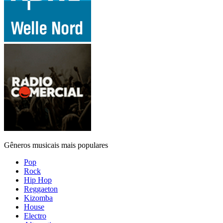
Gêneros musicais mais populares
Pop
Rock
Hip Hop
Reggaeton
Kizomba
House
Electro