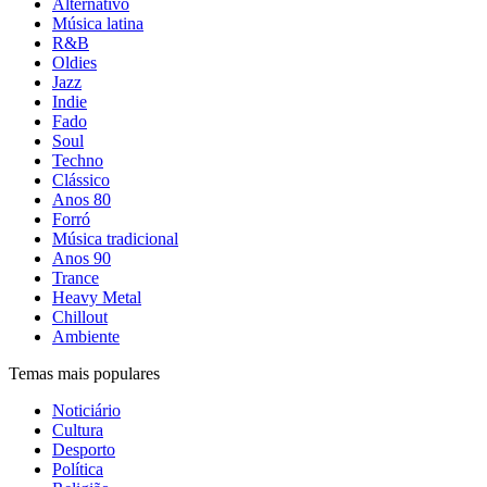
Alternativo
Música latina
R&B
Oldies
Jazz
Indie
Fado
Soul
Techno
Clássico
Anos 80
Forró
Música tradicional
Anos 90
Trance
Heavy Metal
Chillout
Ambiente
Temas mais populares
Noticiário
Cultura
Desporto
Política