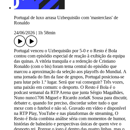
Portugal de luxo arrasa Uzbequistão com 'masterclass' de
Ronaldo
24/06/2026
|
1h 58min
Portugal venceu o Uzbequistão por 5-0 e o Resto é Bola
contou com episódio especial de reação à exibição da equipa
das quinas. A vitória tranquila e a redenção de Cristiano
Ronaldo (com o bis) foram tema central do episódio que
marcou a aproximação da seleção aos playoffs do Mundial. A
uma jornada do fim da fase de grupos, Portugal posiciona-se
para lutar pelo 1.º lugar. Será que vai conseguir? Três vozes,
uma paixão em comum: o desporto. O Resto é Bola é o
podcast semanal da RTP Arena que junta Sérgio Magalhães,
Nuno nuno1706 Miguel e Ricardo zorlaK Sousa para discutir,
debater e, quando for preciso, discordar sobre tudo o que
mexe com o futebol e não só. Gravado em vídeo e disponível
na RTP Play, YouTube e nas plataformas de streaming, O
Resto é Bola combina análise séria com momentos de humor,
histórias de balneário e perspectivas únicas de quem vive o
desporto rei. Porque o jogo é dentro das quatro linhas, mas o