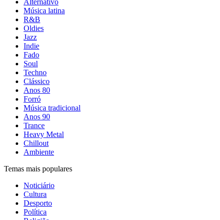
Alternativo
Música latina
R&B
Oldies
Jazz
Indie
Fado
Soul
Techno
Clássico
Anos 80
Forró
Música tradicional
Anos 90
Trance
Heavy Metal
Chillout
Ambiente
Temas mais populares
Noticiário
Cultura
Desporto
Política