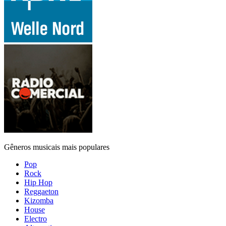
Gêneros musicais mais populares
Pop
Rock
Hip Hop
Reggaeton
Kizomba
House
Electro