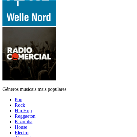
Gêneros musicais mais populares
Pop
Rock
Hip Hop
Reggaeton
Kizomba
House
Electro