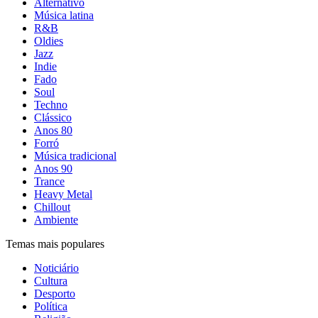
Alternativo
Música latina
R&B
Oldies
Jazz
Indie
Fado
Soul
Techno
Clássico
Anos 80
Forró
Música tradicional
Anos 90
Trance
Heavy Metal
Chillout
Ambiente
Temas mais populares
Noticiário
Cultura
Desporto
Política