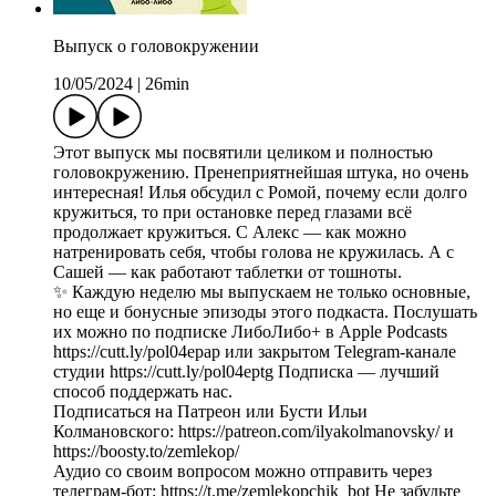
Выпуск о головокружении
10/05/2024
|
26min
Этот выпуск мы посвятили целиком и полностью
головокружению. Пренеприятнейшая штука, но очень
интересная! Илья обсудил с Ромой, почему если долго
кружиться, то при остановке перед глазами всё
продолжает кружиться. С Алекс — как можно
натренировать себя, чтобы голова не кружилась. А с
Сашей — как работают таблетки от тошноты.
✨ Каждую неделю мы выпускаем не только основные,
но еще и бонусные эпизоды этого подкаста. Послушать
их можно по подписке ЛибоЛибо+ в Apple Podcasts
https://cutt.ly/pol04epap или закрытом Telegram-канале
студии https://cutt.ly/pol04eptg Подписка — лучший
способ поддержать нас.
Подписаться на Патреон или Бусти Ильи
Колмановского: https://patreon.com/ilyakolmanovsky/ и
https://boosty.to/zemlekop/
Аудио со своим вопросом можно отправить через
телеграм-бот: https://t.me/zemlekopchik_bot Не забудьте