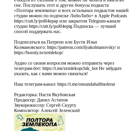
сне. Послушать этот и другие бонусы подкаста
«Полтора землекопа» и всех остальных подкастов нашей
студии можно по подписке ЛибоЛибо+ в Apple Podcasts
https://cutt.ly/pol04epap или закрытом Telegram-канале
студии https://cutt.ly/pol04eptg Подписка — лучший
способ поддержать нас.
Подписаться на Патреон или Бусти Ильи
Колмановского: https://patreon.com/ilyakolmanovsky/ и
https://boosty.to/zemlekop/
Аудио со своим вопросом можно отправить через
телеграм-бот: https://t.me/zemlekopchik_bot Не забудьте
указать, как с вами можно связаться!
Наш телеграм-канал: https://t.me/oneandahalfmolerat
Редакторка: Настя Якубовская
Продюсер: Данил Астапов
Звукорежиссер: Сергей Скурту
Композитор: Алексей Зеленский