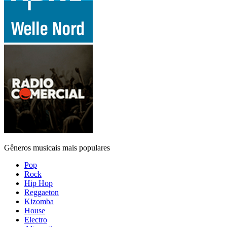
Gêneros musicais mais populares
Pop
Rock
Hip Hop
Reggaeton
Kizomba
House
Electro