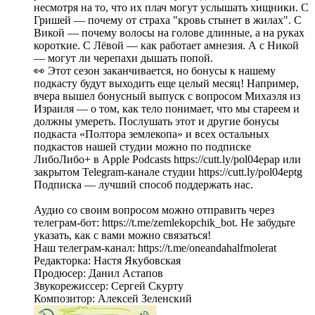
несмотря на то, что их плач могут услышать хищники. С
Гришей — почему от страха "кровь стынет в жилах". С
Викой — почему волосы на голове длинные, а на руках
короткие. С Лёвой — как работает амнезия. А с Никой
— могут ли черепахи дышать попой.
👀 Этот сезон заканчивается, но бонусы к нашему
подкасту будут выходить еще целый месяц! Например,
вчера вышел бонусный выпуск с вопросом Михаэля из
Израиля — о том, как тело понимает, что мы стареем и
должны умереть. Послушать этот и другие бонусы
подкаста «Полтора землекопа» и всех остальных
подкастов нашей студии можно по подписке
ЛибоЛибо+ в Apple Podcasts https://cutt.ly/pol04epap или
закрытом Telegram-канале студии https://cutt.ly/pol04eptg
Подписка — лучший способ поддержать нас.
Аудио со своим вопросом можно отправить через
телеграм-бот: https://t.me/zemlekopchik_bot. Не забудьте
указать, как с вами можно связаться!
Наш телеграм-канал: https://t.me/oneandahalfmolerat
Редакторка: Настя Якубовская
Продюсер: Данил Астапов
Звукорежиссер: Сергей Скурту
Композитор: Алексей Зеленский