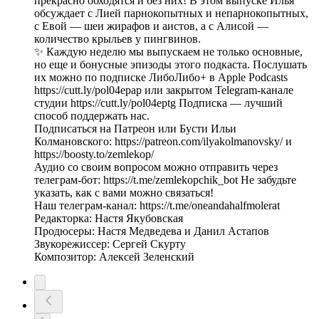
прекрасно обходятся и без них! В этом выпуске Илья
обсуждает с Лией парнокопытных и непарнокопытных,
с Евой — шеи жирафов и аистов, а с Алисой —
количество крыльев у пингвинов.
✨ Каждую неделю мы выпускаем не только основные,
но еще и бонусные эпизоды этого подкаста. Послушать
их можно по подписке ЛибоЛибо+ в Apple Podcasts
https://cutt.ly/pol04epap или закрытом Telegram-канале
студии https://cutt.ly/pol04eptg Подписка — лучший
способ поддержать нас.
Подписаться на Патреон или Бусти Ильи
Колмановского: https://patreon.com/ilyakolmanovsky/ и
https://boosty.to/zemlekop/
Аудио со своим вопросом можно отправить через
телеграм-бот: https://t.me/zemlekopchik_bot Не забудьте
указать, как с вами можно связаться!
Наш телеграм-канал: https://t.me/oneandahalfmolerat
Редакторка: Настя Якубовская
Продюсеры: Настя Медведева и Данил Астапов
Звукорежиссер: Сергей Скурту
Композитор: Алексей Зеленский