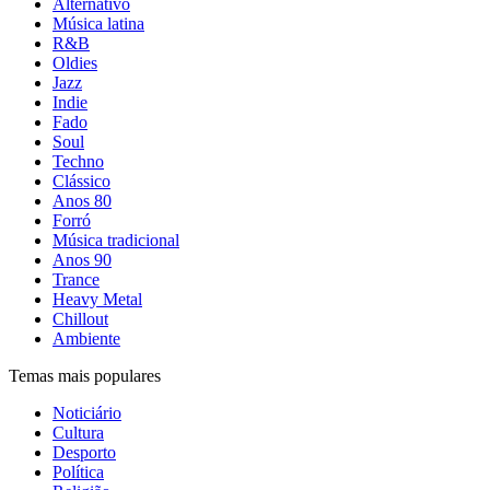
Alternativo
Música latina
R&B
Oldies
Jazz
Indie
Fado
Soul
Techno
Clássico
Anos 80
Forró
Música tradicional
Anos 90
Trance
Heavy Metal
Chillout
Ambiente
Temas mais populares
Noticiário
Cultura
Desporto
Política