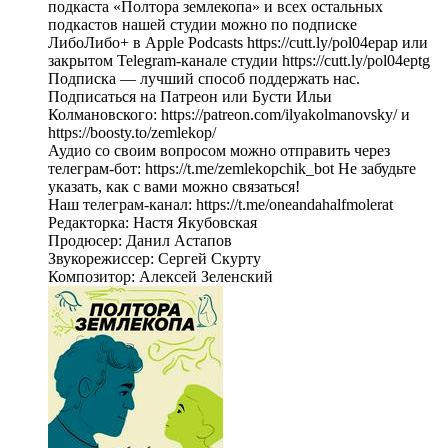
подкаста «Полтора землекопа» и всех остальных
подкастов нашей студии можно по подписке
ЛибоЛибо+ в Apple Podcasts https://cutt.ly/pol04epap или
закрытом Telegram-канале студии https://cutt.ly/pol04eptg
Подписка — лучший способ поддержать нас.
Подписаться на Патреон или Бусти Ильи
Колмановского: https://patreon.com/ilyakolmanovsky/ и
https://boosty.to/zemlekop/
Аудио со своим вопросом можно отправить через
телеграм-бот: https://t.me/zemlekopchik_bot Не забудьте
указать, как с вами можно связаться!
Наш телеграм-канал: https://t.me/oneandahalfmolerat
Редакторка: Настя Якубовская
Продюсер: Данил Астапов
Звукорежиссер: Сергей Скурту
Композитор: Алексей Зеленский