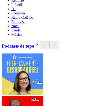
Religião
Infantil
DJ
Comédia
Rádio Colégio
Entrevista
Natal
Saúde
Música
Podcasts de topo