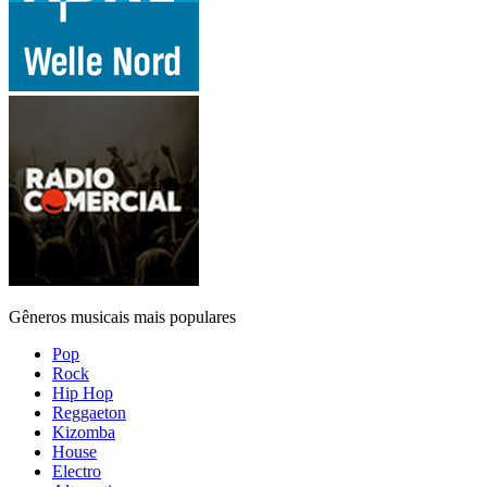
Gêneros musicais mais populares
Pop
Rock
Hip Hop
Reggaeton
Kizomba
House
Electro