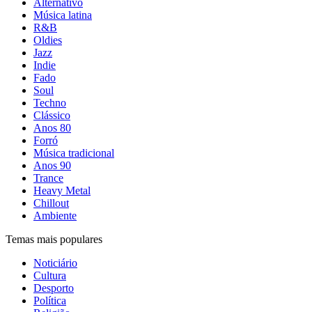
Alternativo
Música latina
R&B
Oldies
Jazz
Indie
Fado
Soul
Techno
Clássico
Anos 80
Forró
Música tradicional
Anos 90
Trance
Heavy Metal
Chillout
Ambiente
Temas mais populares
Noticiário
Cultura
Desporto
Política