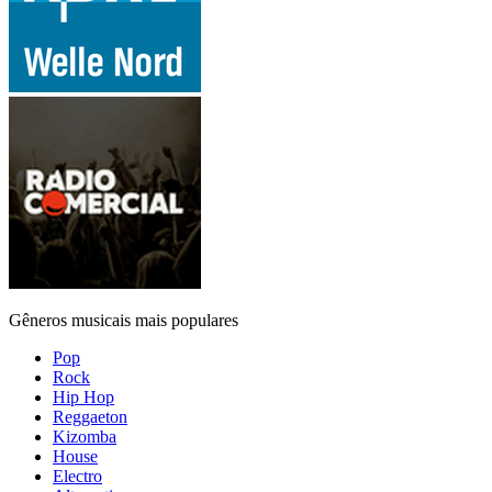
Gêneros musicais mais populares
Pop
Rock
Hip Hop
Reggaeton
Kizomba
House
Electro