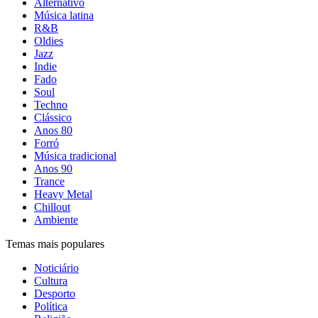
Alternativo
Música latina
R&B
Oldies
Jazz
Indie
Fado
Soul
Techno
Clássico
Anos 80
Forró
Música tradicional
Anos 90
Trance
Heavy Metal
Chillout
Ambiente
Temas mais populares
Noticiário
Cultura
Desporto
Política