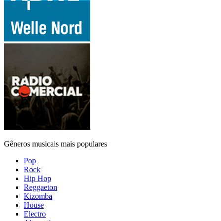
Gêneros musicais mais populares
Pop
Rock
Hip Hop
Reggaeton
Kizomba
House
Electro