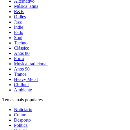
Alternativo
Música latina
R&B
Oldies
Jazz
Indie
Fado
Soul
Techno
Clássico
Anos 80
Forró
Música tradicional
Anos 90
Trance
Heavy Metal
Chillout
Ambiente
Temas mais populares
Noticiário
Cultura
Desporto
Política